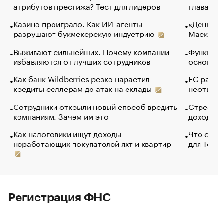
атрибутов престижа? Тест для лидеров
глава к
Казино проиграло. Как ИИ-агенты
«Деньги
разрушают букмекерскую индустрию
Маск в 
Выживают сильнейших. Почему компании
Функции
избавляются от лучших сотрудников
основ э
Как банк Wildberries резко нарастил
ЕС раз
кредиты селлерам до атак на склады
нефти —
Сотрудники открыли новый способ вредить
Стресс 
компаниям. Зачем им это
доходов
Как налоговики ищут доходы
Что обв
неработающих покупателей яхт и квартир
для Tel
Регистрация ФНС