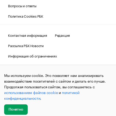
Вопросы и ответы
Политика Cookies РБК
Контактная информация
Редакция
Рассылка РБК Новости
Информация об ограничениях
Правовая информация
О соблюдении авторских прав
Мы используем cookie. Это позволяет нам анализировать
© АО «РОСБИЗНЕСКОНСАЛТИНГ»,
1995–2026.
Сообщения
и материалы информационного агентства «РБК»
взаимодействие посетителей с сайтом и делать его лучше.
(зарегистрировано Федеральной службой по надзору в сфере
Продолжая пользоваться сайтом, вы соглашаетесь с
связи, информационных технологий и массовых
использованием файлов cookie
и
политикой
коммуникаций (Роскомнадзор) 09.12.2015 за номером ИА
№ФС77-63848) сопровождаются пометкой «РБК». Отдельные
конфиденциальности
.
публикации могут содержать информацию,
не предназначенную для пользователей
до 18 лет.
companycardsfeedback@rbc.ru
Понятно