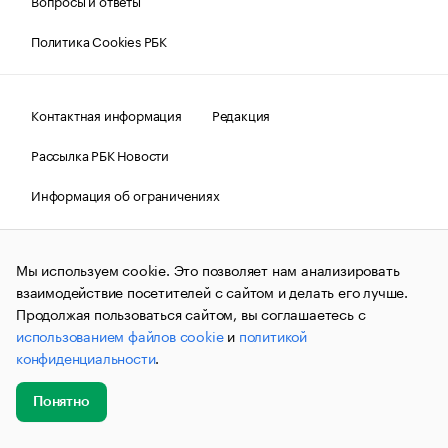
Вопросы и ответы
Политика Cookies РБК
Контактная информация
Редакция
Рассылка РБК Новости
Информация об ограничениях
Правовая информация
О соблюдении авторских прав
Мы используем cookie. Это позволяет нам анализировать
© АО «РОСБИЗНЕСКОНСАЛТИНГ»,
1995–2026.
Сообщения
и материалы информационного агентства «РБК»
взаимодействие посетителей с сайтом и делать его лучше.
(зарегистрировано Федеральной службой по надзору в сфере
Продолжая пользоваться сайтом, вы соглашаетесь с
связи, информационных технологий и массовых
использованием файлов cookie
и
политикой
коммуникаций (Роскомнадзор) 09.12.2015 за номером ИА
№ФС77-63848) сопровождаются пометкой «РБК». Отдельные
конфиденциальности
.
публикации могут содержать информацию,
не предназначенную для пользователей
до 18 лет.
companycardsfeedback@rbc.ru
Понятно
Добавить
Главное
Эксперты
Кейсы
Мероприятия
новость