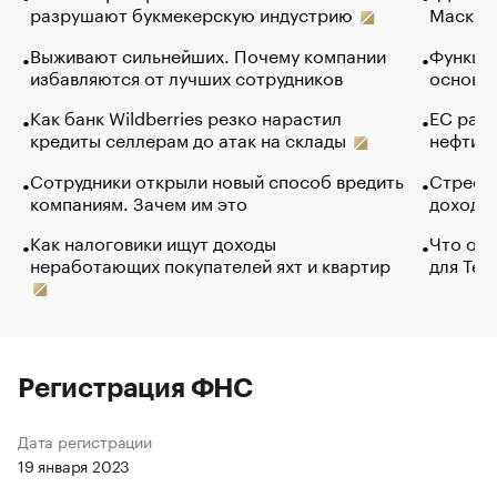
разрушают букмекерскую индустрию
Маск в 
Выживают сильнейших. Почему компании
Функции
избавляются от лучших сотрудников
основ э
Как банк Wildberries резко нарастил
ЕС раз
кредиты селлерам до атак на склады
нефти —
Сотрудники открыли новый способ вредить
Стресс 
компаниям. Зачем им это
доходов
Как налоговики ищут доходы
Что обв
неработающих покупателей яхт и квартир
для Tel
Регистрация ФНС
Дата регистрации
19 января 2023