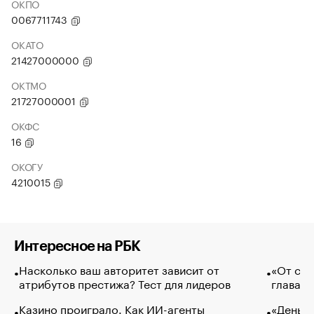
ОКПО
0067711743
ОКАТО
21427000000
ОКТМО
21727000001
ОКФС
16
ОКОГУ
4210015
Интересное на РБК
Насколько ваш авторитет зависит от
«От спо
атрибутов престижа? Тест для лидеров
глава к
Казино проиграло. Как ИИ-агенты
«Деньги