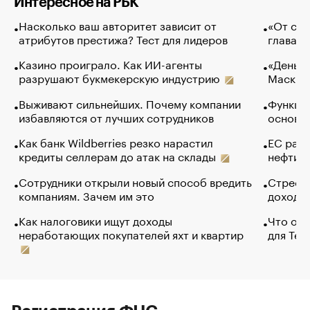
Интересное на РБК
Насколько ваш авторитет зависит от
«От спо
атрибутов престижа? Тест для лидеров
глава к
Казино проиграло. Как ИИ-агенты
«Деньги
разрушают букмекерскую индустрию
Маск в 
Выживают сильнейших. Почему компании
Функции
избавляются от лучших сотрудников
основ э
Как банк Wildberries резко нарастил
ЕС раз
кредиты селлерам до атак на склады
нефти —
Сотрудники открыли новый способ вредить
Стресс 
компаниям. Зачем им это
доходов
Как налоговики ищут доходы
Что обв
неработающих покупателей яхт и квартир
для Tel