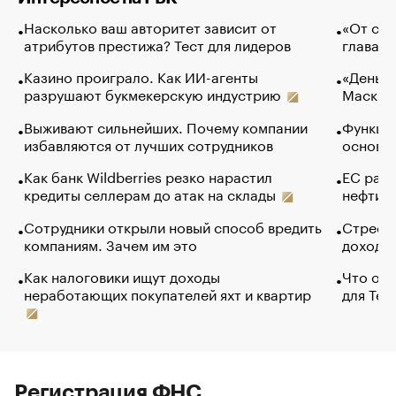
Насколько ваш авторитет зависит от
«От спо
атрибутов престижа? Тест для лидеров
глава к
Казино проиграло. Как ИИ-агенты
«Деньги
разрушают букмекерскую индустрию
Маск в 
Выживают сильнейших. Почему компании
Функции
избавляются от лучших сотрудников
основ э
Как банк Wildberries резко нарастил
ЕС раз
кредиты селлерам до атак на склады
нефти —
Сотрудники открыли новый способ вредить
Стресс 
компаниям. Зачем им это
доходов
Как налоговики ищут доходы
Что обв
неработающих покупателей яхт и квартир
для Tel
Регистрация ФНС