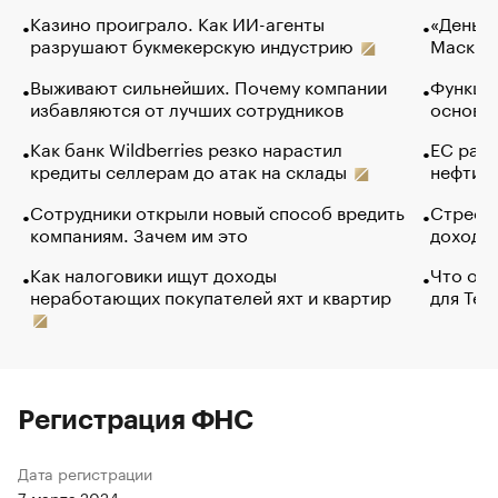
Казино проиграло. Как ИИ-агенты
«Деньги
разрушают букмекерскую индустрию
Маск в 
Выживают сильнейших. Почему компании
Функции
избавляются от лучших сотрудников
основ э
Как банк Wildberries резко нарастил
ЕС раз
кредиты селлерам до атак на склады
нефти —
Сотрудники открыли новый способ вредить
Стресс 
компаниям. Зачем им это
доходов
Как налоговики ищут доходы
Что обв
неработающих покупателей яхт и квартир
для Tel
Регистрация ФНС
Дата регистрации
7 марта 2024