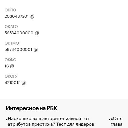
ОКПО
2030487201
ОКАТО
56534000000
ОКТМО
56734000001
ОКФС
16
ОКОГУ
4210015
Интересное на РБК
Насколько ваш авторитет зависит от
«От спо
атрибутов престижа? Тест для лидеров
глава к