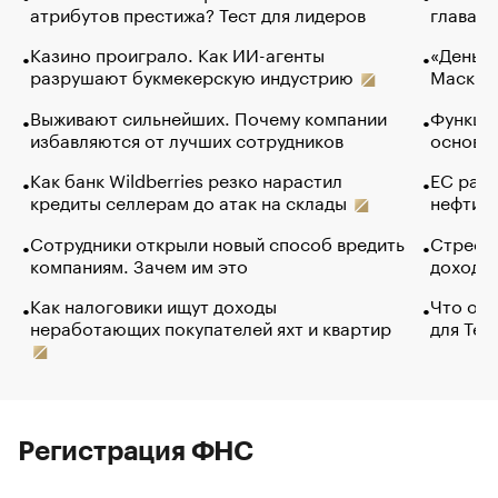
атрибутов престижа? Тест для лидеров
глава к
Казино проиграло. Как ИИ-агенты
«Деньги
разрушают букмекерскую индустрию
Маск в 
Выживают сильнейших. Почему компании
Функции
избавляются от лучших сотрудников
основ э
Как банк Wildberries резко нарастил
ЕС раз
кредиты селлерам до атак на склады
нефти —
Сотрудники открыли новый способ вредить
Стресс 
компаниям. Зачем им это
доходов
Как налоговики ищут доходы
Что обв
неработающих покупателей яхт и квартир
для Tel
Регистрация ФНС