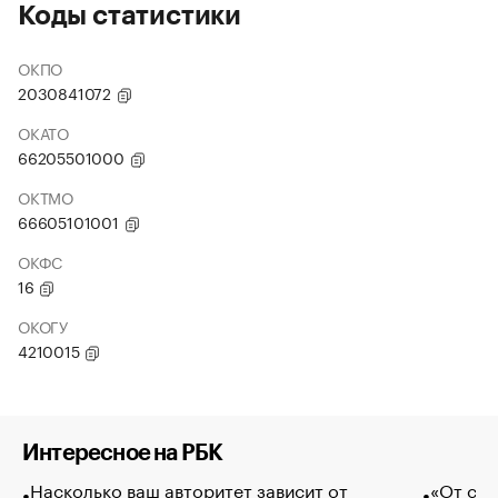
Коды статистики
ОКПО
2030841072
ОКАТО
66205501000
ОКТМО
66605101001
ОКФС
16
ОКОГУ
4210015
Интересное на РБК
Насколько ваш авторитет зависит от
«От спо