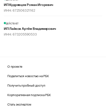
ИП Кудрявцев Роман Игоревич
ИНН: 672506321162
ДЕЙСТВУЕТ
ИП Лайков Артём Владимирович
ИНН: 673205590533
О проекте
Поделиться новостью на РБК
Получить пробный доступ
Корпоративная подписка РБК
Стать экспертом