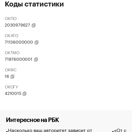
Коды статистики
ОКПО
2030979627
ОКАТО
71136000000
ОКТМО
71876000001
ОКФС
16
ОКОГУ
4210015
Интересное на РБК
Насколько ваш авторитет зависит от
«От спо