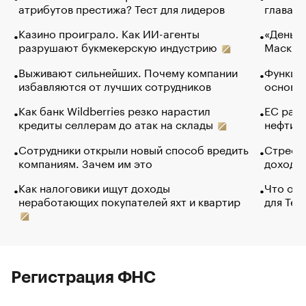
атрибутов престижа? Тест для лидеров
глава к
Казино проиграло. Как ИИ-агенты
«Деньги
разрушают букмекерскую индустрию
Маск в 
Выживают сильнейших. Почему компании
Функции
избавляются от лучших сотрудников
основ э
Как банк Wildberries резко нарастил
ЕС раз
кредиты селлерам до атак на склады
нефти —
Сотрудники открыли новый способ вредить
Стресс 
компаниям. Зачем им это
доходов
Как налоговики ищут доходы
Что обв
неработающих покупателей яхт и квартир
для Tel
Регистрация ФНС