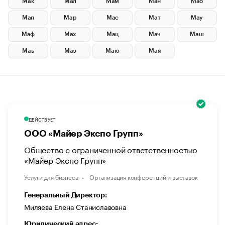
Мак
Мал
Мам
Ман
Мао
Мап
Мар
Мас
Мат
Мау
Маф
Мах
Мац
Мач
Маш
Маь
Маэ
Маю
Мая
ДЕЙСТВУЕТ
ООО «Майер Экспо Групп»
Общество с ограниченной ответственностью
«Майер Экспо Групп»
Услуги для бизнеса
Организация конференций и выставок
Генеральный Директор:
Миляева Елена Станиславовна
Юридический адрес: