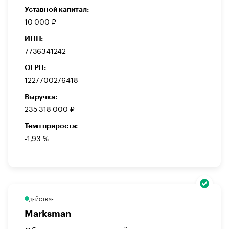
Уставной капитал:
10 000 ₽
ИНН:
7736341242
ОГРН:
1227700276418
Выручка:
235 318 000 ₽
Темп прироста:
-1,93 %
ДЕЙСТВУЕТ
Marksman