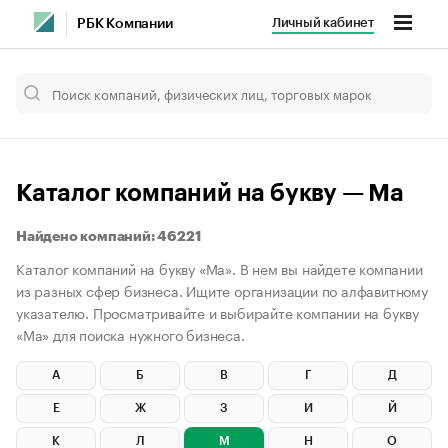
Личный кабинет
РБК Компании
Каталог компаний на букву — Ма
Найдено компаний: 46221
Каталог компаний на букву «Ма». В нем вы найдете компании
из разных сфер бизнеса. Ищите организации по алфавитному
указателю. Просматривайте и выбирайте компании на букву
«Ма» для поиска нужного бизнеса.
А
Б
В
Г
Д
Е
Ж
З
И
Й
К
Л
М
Н
О