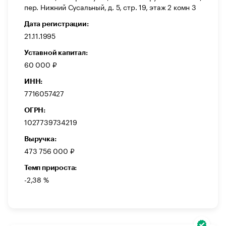
пер. Нижний Сусальный, д. 5, стр. 19, этаж 2 комн 3
Дата регистрации:
21.11.1995
Уставной капитал:
60 000 ₽
ИНН:
7716057427
ОГРН:
1027739734219
Выручка:
473 756 000 ₽
Темп прироста:
-2,38 %