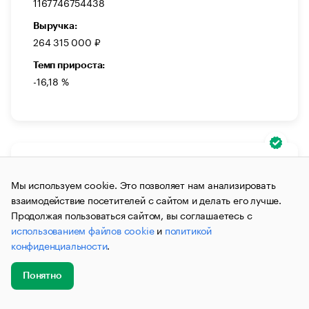
1167746754438
Выручка:
264 315 000 ₽
Темп прироста:
-16,18 %
ДЕЙСТВУЕТ
Мы используем cookie. Это позволяет нам анализировать
ООО «МАНСОРС»
взаимодействие посетителей с сайтом и делать его лучше.
ОБЩЕСТВО С ОГРАНИЧЕННОЙ
Продолжая пользоваться сайтом, вы соглашаетесь с
ОТВЕТСТВЕННОСТЬЮ «МАНСОРС»
использованием файлов cookie
и
политикой
Юридические и бухгалтерские услуги
Право и
конфиденциальности
.
юриспруденция
Понятно
Генеральный Директор:
Зыков Роман Олегович
Добавить
Главное
Эксперты
Кейсы
Мероприятия
новость