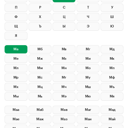
П
Р
С
Т
У
Ф
Х
Ц
Ч
Ш
Щ
Ъ
Ы
Э
Ю
Я
Ма
Мб
Мв
Мг
Мд
Ме
Мж
Мз
Ми
Мк
Мл
Мм
Мн
Мо
Мп
Мр
Мс
Мт
Му
Мф
Мх
Мц
Мч
Мш
Мъ
Мы
Мь
Мэ
Мю
Мя
Маа
Маб
Мав
Маг
Мад
Мае
Маж
Маз
Маи
Май