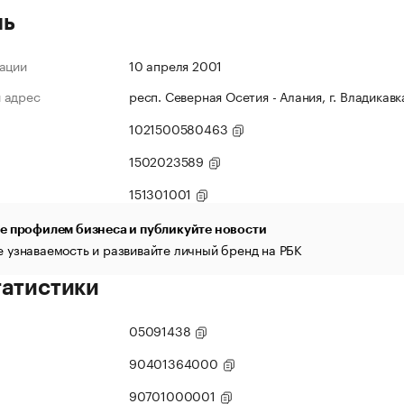
ль
ации
10 апреля 2001
 адрес
респ. Северная Осетия - Алания, г. Владикавка
1021500580463
1502023589
151301001
е профилем бизнеса и публикуйте новости
 узнаваемость и развивайте личный бренд на РБК
татистики
05091438
90401364000
90701000001