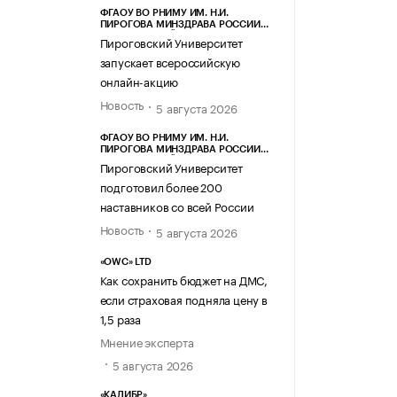
ФГАОУ ВО РНИМУ ИМ. Н.И.
ПИРОГОВА МИНЗДРАВА РОССИИ
(ПИРОГОВСКИЙ УНИВЕРСИТЕТ)
Пироговский Университет
запускает всероссийскую
онлайн-акцию
Новость
5 августа 2026
ФГАОУ ВО РНИМУ ИМ. Н.И.
ПИРОГОВА МИНЗДРАВА РОССИИ
(ПИРОГОВСКИЙ УНИВЕРСИТЕТ)
Пироговский Университет
подготовил более 200
наставников со всей России
Новость
5 августа 2026
«OWC» LTD
Как сохранить бюджет на ДМС,
если страховая подняла цену в
1,5 раза
Мнение эксперта
5 августа 2026
«КАЛИБР»