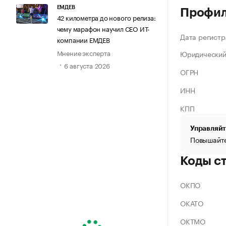
ЕМДЕВ
Профи
42 километра до нового релиза:
чему марафон научил СЕО ИТ-
Дата регистр
компании ЕМДЕВ
Мнение эксперта
Юридический
6 августа 2026
ОГРН
ИНН
КПП
Управляйт
Повышайте
Коды с
ОКПО
ОКАТО
ОКТМО