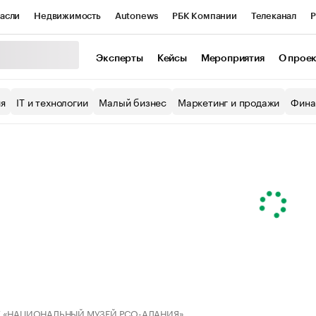
асли
Недвижимость
Autonews
РБК Компании
Телеканал
Р
К Курсы
РБК Life
Тренды
Визионеры
Национальные проекты
Эксперты
Кейсы
Мероприятия
О прое
уб
Исследования
Кредитные рейтинги
Франшизы
Газета
ия
IT и технологии
Малый бизнес
Маркетинг и продажи
Фина
Проверка контрагентов
Политика
Экономика
Бизнес
ы
К «НАЦИОНАЛЬНЫЙ МУЗЕЙ РСО-АЛАНИЯ»