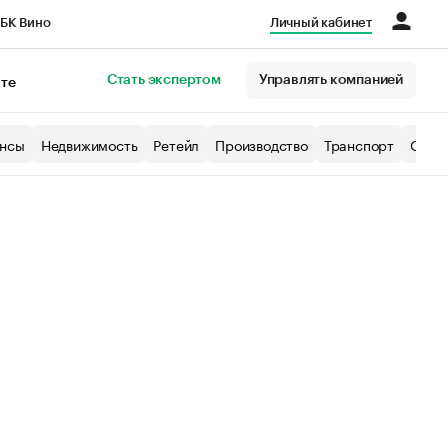
БК Вино
Личный кабинет
Город
Стать экспертом
Управлять компанией
кте
нсы
Недвижимость
Ретейл
Производство
Транспорт
Образ