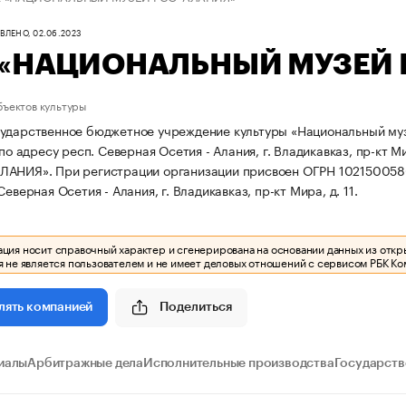
ЛЕНО, 02.06.2023
 «НАЦИОНАЛЬНЫЙ МУЗЕЙ 
бъектов культуры
ударственное бюджетное учреждение культуры «Национальный муз
 по адресу респ. Северная Осетия - Алания, г. Владикавказ, пр-кт Ми
АЛАНИЯ».
При регистрации организации присвоен ОГРН 10215005
Северная Осетия - Алания, г. Владикавказ, пр-кт Мира, д. 11.
ия носит справочный характер и сгенерирована на основании данных из откр
 не является пользователем и не имеет деловых отношений с сервисом РБК Ко
Поделиться
лять компанией
иалы
Арбитражные дела
Исполнительные производства
Государств