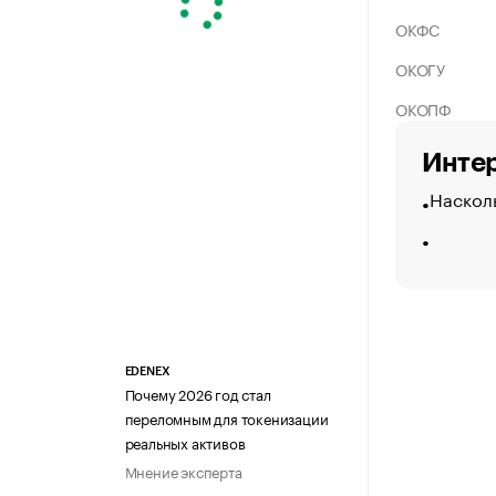
ОКФС
ОКОГУ
ОКОПФ
Интер
Насколь
EDENEX
Почему 2026 год стал
переломным для токенизации
реальных активов
Мнение эксперта