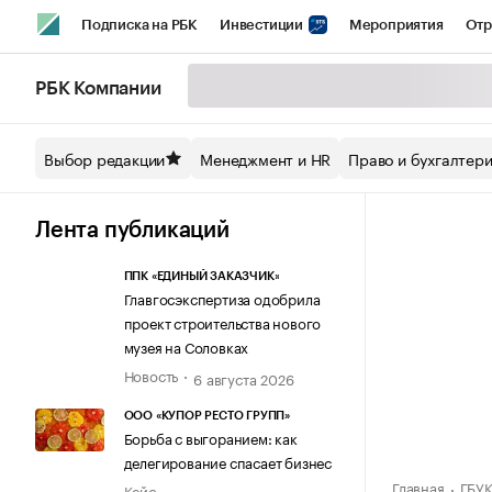
Подписка на РБК
Инвестиции
Мероприятия
Отр
Спорт
Школа управления РБК
РБК Образование
РБ
РБК Компании
Стиль
Крипто
РБК Бизнес-среда
Дискуссионный кл
Выбор редакции
Менеджмент и HR
Право и бухгалтер
Спецпроекты СПб
Конференции СПб
Спецпроекты
Технологии и медиа
Финансы
Рынок наличной валют
Лента публикаций
ППК «ЕДИНЫЙ ЗАКАЗЧИК»
Главгосэкспертиза одобрила
проект строительства нового
музея на Соловках
Новость
6 августа 2026
ООО «КУПОР РЕСТО ГРУПП»
Борьба с выгоранием: как
делегирование спасает бизнес
Главная
ГБУ
Кейс