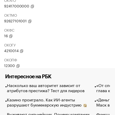
ОКАТО
92417000000
ОКТМО
92627101001
ОКФС
16
ОКОГУ
4210014
ОКОПФ
12300
Интересное на РБК
Насколько ваш авторитет зависит от
«От спор
атрибутов престижа? Тест для лидеров
глава ко
Казино проиграло. Как ИИ-агенты
«Деньги б
разрушают букмекерскую индустрию
Маск в и
Выживают сильнейших. Почему компании
Функции 