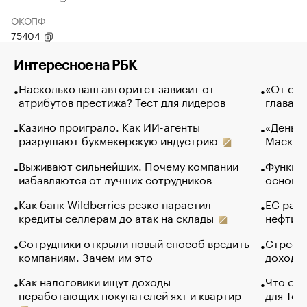
ОКОПФ
75404
Интересное на РБК
Насколько ваш авторитет зависит от
«От спо
атрибутов престижа? Тест для лидеров
глава к
Казино проиграло. Как ИИ-агенты
«Деньги
разрушают букмекерскую индустрию
Маск в 
Выживают сильнейших. Почему компании
Функции
избавляются от лучших сотрудников
основ э
Как банк Wildberries резко нарастил
ЕС раз
кредиты селлерам до атак на склады
нефти —
Сотрудники открыли новый способ вредить
Стресс 
компаниям. Зачем им это
доходов
Как налоговики ищут доходы
Что обв
неработающих покупателей яхт и квартир
для Tel