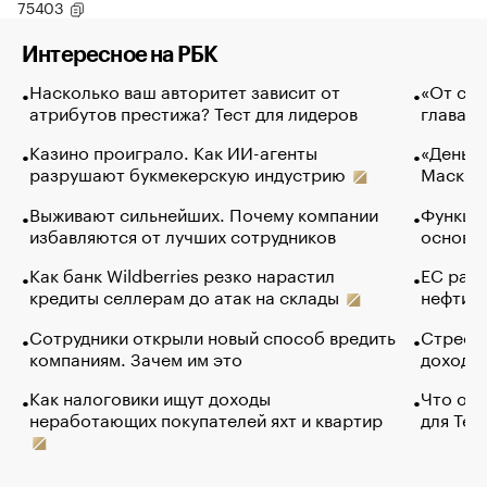
75403
Интересное на РБК
Насколько ваш авторитет зависит от
«От спо
атрибутов престижа? Тест для лидеров
глава к
Казино проиграло. Как ИИ-агенты
«Деньги
разрушают букмекерскую индустрию
Маск в 
Выживают сильнейших. Почему компании
Функции
избавляются от лучших сотрудников
основ э
Как банк Wildberries резко нарастил
ЕС раз
кредиты селлерам до атак на склады
нефти —
Сотрудники открыли новый способ вредить
Стресс 
компаниям. Зачем им это
доходов
Как налоговики ищут доходы
Что обв
неработающих покупателей яхт и квартир
для Tel