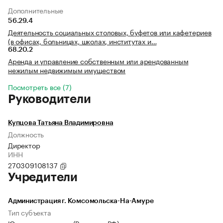
Дополнительные
56.29.4
Деятельность социальных столовых, буфетов или кафетериев
(в офисах, больницах, школах, институтах и…
68.20.2
Аренда и управление собственным или арендованным
нежилым недвижимым имуществом
Посмотреть все (7)
Руководители
Купцова Татьяна Владимировна
Должность
Директор
ИНН
270309108137
Учредители
Администрация г. Комсомольска-На-Амуре
Тип субъекта