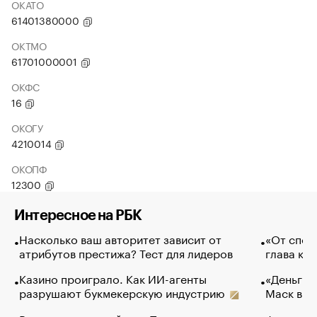
ОКАТО
61401380000
ОКТМО
61701000001
ОКФС
16
ОКОГУ
4210014
ОКОПФ
12300
Интересное на РБК
Насколько ваш авторитет зависит от
«От спор
атрибутов престижа? Тест для лидеров
глава ко
Казино проиграло. Как ИИ-агенты
«Деньги б
разрушают букмекерскую индустрию
Маск в и