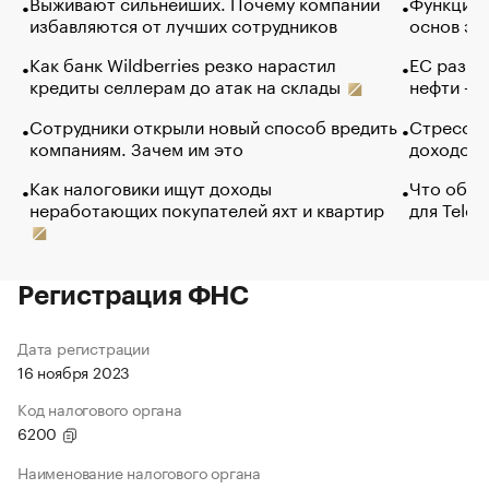
Выживают сильнейших. Почему компании
Функции 
избавляются от лучших сотрудников
основ эф
Как банк Wildberries резко нарастил
ЕС разре
кредиты селлерам до атак на склады
нефти — 
Сотрудники открыли новый способ вредить
Стресс о
компаниям. Зачем им это
доходов 
Как налоговики ищут доходы
Что обви
неработающих покупателей яхт и квартир
для Tele
Регистрация ФНС
Дата регистрации
16 ноября 2023
Код налогового органа
6200
Наименование налогового органа