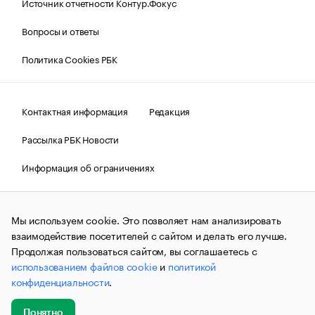
Источник отчетности Контур.Фокус
Вопросы и ответы
Политика Cookies РБК
Контактная информация
Редакция
Рассылка РБК Новости
Информация об ограничениях
Правовая информация
О соблюдении авторских прав
Мы используем cookie. Это позволяет нам анализировать
© АО «РОСБИЗНЕСКОНСАЛТИНГ»,
1995–2026.
Сообщения
и материалы информационного агентства «РБК»
взаимодействие посетителей с сайтом и делать его лучше.
(зарегистрировано Федеральной службой по надзору в сфере
Продолжая пользоваться сайтом, вы соглашаетесь с
связи, информационных технологий и массовых
использованием файлов cookie
и
политикой
коммуникаций (Роскомнадзор) 09.12.2015 за номером ИА
№ФС77-63848) сопровождаются пометкой «РБК». Отдельные
конфиденциальности
.
публикации могут содержать информацию,
не предназначенную для пользователей
до 18 лет.
companycardsfeedback@rbc.ru
Понятно