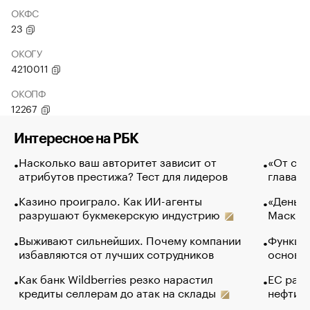
ОКФС
23
ОКОГУ
4210011
ОКОПФ
12267
Интересное на РБК
Насколько ваш авторитет зависит от
«От спо
атрибутов престижа? Тест для лидеров
глава к
Казино проиграло. Как ИИ-агенты
«Деньги
разрушают букмекерскую индустрию
Маск в 
Выживают сильнейших. Почему компании
Функции
избавляются от лучших сотрудников
основ э
Как банк Wildberries резко нарастил
ЕС раз
кредиты селлерам до атак на склады
нефти —