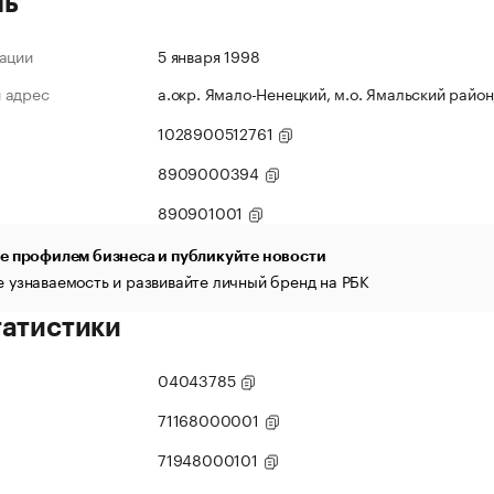
ль
ации
5 января 1998
 адрес
а.окр. Ямало-Ненецкий, м.о. Ямальский район,
1028900512761
8909000394
890901001
е профилем бизнеса и публикуйте новости
 узнаваемость и развивайте личный бренд на РБК
татистики
04043785
71168000001
71948000101