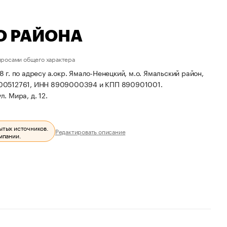
О РАЙОНА
просами общего характера
по адресу а.окр. Ямало-Ненецкий, м.о. Ямальский район,
900512761, ИНН 8909000394 и КПП 890901001.
. Мира, д. 12.
ытых источников.
Редактировать описание
мпании.