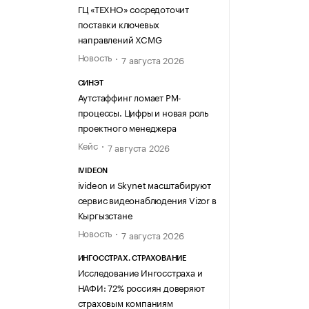
ГЦ «ТЕХНО» сосредоточит
поставки ключевых
направлений XCMG
Новость
7 августа 2026
СИНЭТ
Аутстаффинг ломает PM-
процессы. Цифры и новая роль
проектного менеджера
Кейс
7 августа 2026
IVIDEON
ivideon и Skynet масштабируют
сервис видеонаблюдения Vizor в
Кыргызстане
Новость
7 августа 2026
ИНГОССТРАХ. СТРАХОВАНИЕ
Исследование Ингосстраха и
НАФИ: 72% россиян доверяют
страховым компаниям