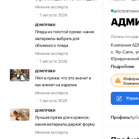
Мнение эксперта
ДЕЙСТВУЕТ
ОБНОВ
7 августа 2026
АДМИ
ДОМПРЯЖИ
Пледы из толстой пряжи: какие
Органы государ
материалы выбрать для
Компания АДМ
объемного пледа
с. Яр-Сале, ул
Мнение эксперта
Юридический а
7 августа 2026
Подробнее
ДОМПРЯЖИ
ПАН в пряже: что это значит и
Информац
Компания
как влияет на изделие
Мнение эксперта
Управ
7 августа 2026
ДОМПРЯЖИ
Лучшая пряжа для корзинок:
Профиль
Арб
какие материалы держат форму
Мнение эксперта