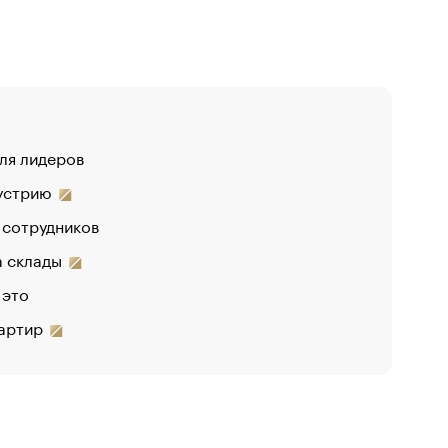
для лидеров
«От спор
дустрию
«Деньги 
 сотрудников
на склады
 это
вартир