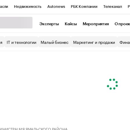
асли
Недвижимость
Autonews
РБК Компании
Телеканал
Р
К Курсы
РБК Life
Тренды
Визионеры
Национальные проекты
Эксперты
Кейсы
Мероприятия
О прое
уб
Исследования
Кредитные рейтинги
Франшизы
Газета
ия
IT и технологии
Малый бизнес
Маркетинг и продажи
Фина
Проверка контрагентов
Политика
Экономика
Бизнес
ы
ИНИСТРАЦИЯ ЯМАЛЬСКОГО РАЙОНА