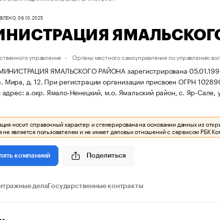
ЛЕНО, 06.10.2025
НИСТРАЦИЯ ЯМАЛЬСКОГ
ственного управления
Органы местного самоуправления по управлению во
ИНИСТРАЦИЯ ЯМАЛЬСКОГО РАЙОНА зарегистрирована 05.01.1998 г. 
. Мира, д. 12.
При регистрации организации присвоен ОГРН 1028
дрес: а.окр. Ямало-Ненецкий, м.о. Ямальский район, с. Яр-Сале, ул
ия носит справочный характер и сгенерирована на основании данных из откр
 не является пользователем и не имеет деловых отношений с сервисом РБК Ко
Поделиться
лять компанией
итражные дела
Государственные контракты