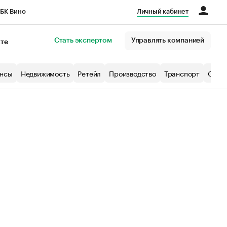
БК Вино
Личный кабинет
Город
Стать экспертом
Управлять компанией
кте
нсы
Недвижимость
Ретейл
Производство
Транспорт
Образ