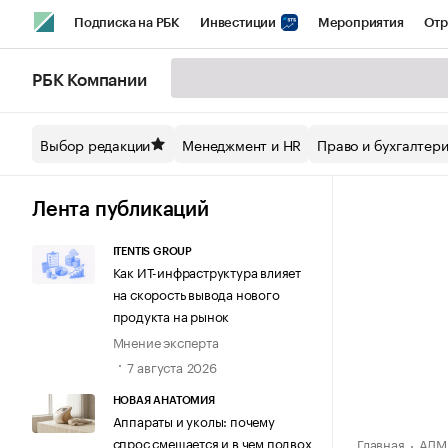
Подписка на РБК
Инвестиции
Мероприятия
Отр
Спорт
Школа управления РБК
РБК Образование
РБ
РБК Компании
Стиль
Крипто
РБК Бизнес-среда
Дискуссионный кл
Выбор редакции
Менеджмент и HR
Право и бухгалтер
Спецпроекты СПб
Конференции СПб
Спецпроекты
Технологии и медиа
Финансы
Рынок наличной валют
Лента публикаций
ITENTIS GROUP
Как ИТ-инфраструктура влияет
на скорость вывода нового
продукта на рынок
Мнение эксперта
7 августа 2026
НОВАЯ АНАТОМИЯ
Аппараты и уколы: почему
спрос смещается и в чем подвох
Главная
АДМ