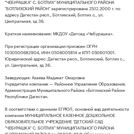
"ЧЕБУРАШКА" С. БОТЛИХ" МУНИЦИПАЛЬНОГО РАЙОНА
"БОТЛИХСКИЙ РАЙОН" зарегистрирована 25.12.2000 г. по
адресу Дагестан респ., Ботлихский, Ботлих с., ул.
Центральная, зд 36.
Краткое наименование: МКДОУ «Детсад «Чебурашка».
При регистрации организации присвоен ОГРН
1030500682904, ИНН 0506005814 и КПП 050601001.
Юридический адрес: Дагестан респ., Ботлихский, Ботлих с.,
ул. Центральная, зд 36.
Заведующая: Азаева Мадинат Омаровна
Учредители компании — Районное Управление Образования,
Администрация Муниципального Района «Ботлихский Район»
Республики Дагестан.
В соответствии с данными ЕГРЮЛ, основной вид деятельности
компании МУНИЦИПАЛЬНОЕ КАЗЕННОЕ ДОШКОЛЬНОЕ
ОБРАЗОВАТЕЛЬНОЕ УЧРЕЖДЕНИЕ "ДЕТСКИЙ САД
"ЧЕБУРАШКА" С. БОТЛИХ" МУНИЦИПАЛЬНОГО РАЙОНА
"БОТЛИХСКИЙ РАЙОН" по ОКВЭД: 85.11 Образование