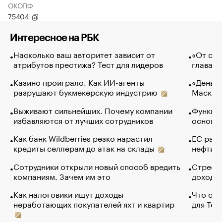
ОКОПФ
75404
Интересное на РБК
Насколько ваш авторитет зависит от
«От спо
атрибутов престижа? Тест для лидеров
глава к
Казино проиграло. Как ИИ-агенты
«Деньги
разрушают букмекерскую индустрию
Маск в 
Выживают сильнейших. Почему компании
Функции
избавляются от лучших сотрудников
основ э
Как банк Wildberries резко нарастил
ЕС раз
кредиты селлерам до атак на склады
нефти —
Сотрудники открыли новый способ вредить
Стресс 
компаниям. Зачем им это
доходов
Как налоговики ищут доходы
Что обв
неработающих покупателей яхт и квартир
для Tel