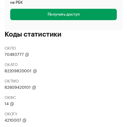
на РБК
Получить доступ
Коды статистики
ОКПО
70493777
ОКАТО
82209820001
ОКТМО
82609420101
ОКФС
14
ОКОГУ
4210007