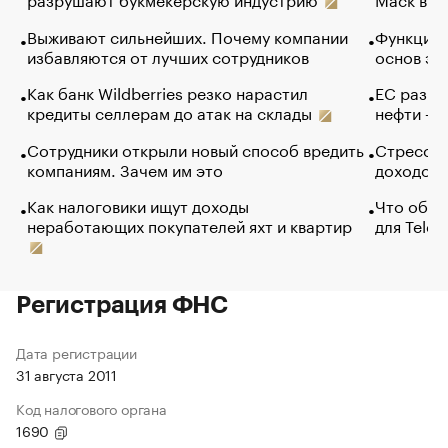
Выживают сильнейших. Почему компании
Функции 
избавляются от лучших сотрудников
основ эф
Как банк Wildberries резко нарастил
ЕС разре
кредиты селлерам до атак на склады
нефти — 
Сотрудники открыли новый способ вредить
Стресс о
компаниям. Зачем им это
доходов 
Как налоговики ищут доходы
Что обви
неработающих покупателей яхт и квартир
для Tele
Регистрация ФНС
Дата регистрации
31 августа 2011
Код налогового органа
1690