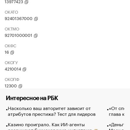
13977423
ОКАТО
92401367000
ОКТМО
92701000001
ОКФС
16
ОКОГУ
4210014
ОКОПФ
12300
Интересное на РБК
Насколько ваш авторитет зависит от
«От спор
атрибутов престижа? Тест для лидеров
глава ко
Казино проиграло. Как ИИ-агенты
«Деньги б
разрушают букмекерскую индустрию
Маск в и