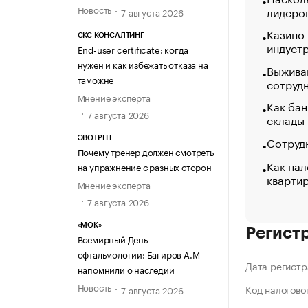
Новость
лидеро
7 августа 2026
Казино
СКС КОНСАЛТИНГ
индуст
End-user certificate: когда
нужен и как избежать отказа на
Выжива
таможне
сотруд
Мнение эксперта
Как бан
7 августа 2026
склады
Сотрудн
ЭВОТРЕН
Почему тренер должен смотреть
Как нал
на упражнение с разных сторон
кварти
Мнение эксперта
7 августа 2026
«МОК»
Регист
Всемирный День
офтальмологии: Багиров А.М
Дата регистр
напомнили о наследии
Новость
Код налогово
7 августа 2026