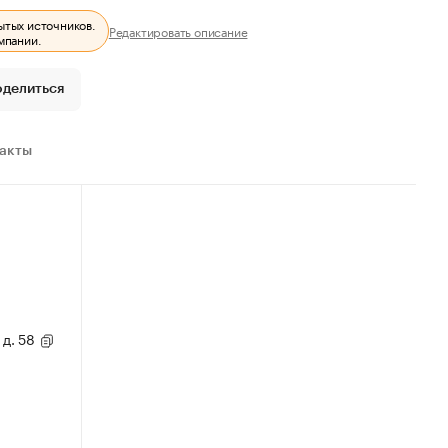
ытых источников.
Редактировать описание
мпании.
оделиться
ракты
 д. 58