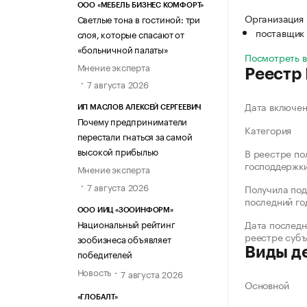
ООО «МЕБЕЛЬ БИЗНЕС КОМФОРТ»
Организация 
Светлые тона в гостиной: три
поставщик 
слоя, которые спасают от
«больничной палаты»
Посмотреть 
Мнение эксперта
Реестр
7 августа 2026
Дата включе
ИП МАСЛОВ АЛЕКСЕЙ СЕРГЕЕВИЧ
Почему предприниматели
Категория
перестали гнаться за самой
высокой прибылью
В реестре по
господдержк
Мнение эксперта
7 августа 2026
Получила под
последний го
ООО ИИЦ «ЗООИНФОРМ»
Национальный рейтинг
Дата последн
реестре суб
зообизнеса объявляет
Виды д
победителей
Новость
7 августа 2026
Основной
«ГЛОБАЛТ»