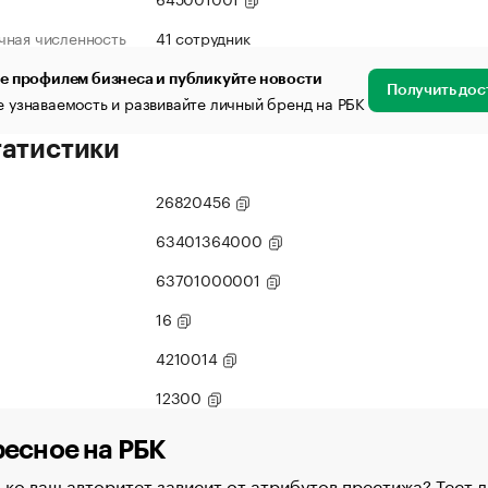
чная численность
41 сотрудник
е профилем бизнеса и публикуйте новости
Получить дос
 узнаваемость и развивайте личный бренд на РБК
татистики
26820456
63401364000
63701000001
16
4210014
12300
есное на РБК
ко ваш авторитет зависит от атрибутов престижа? Тест д