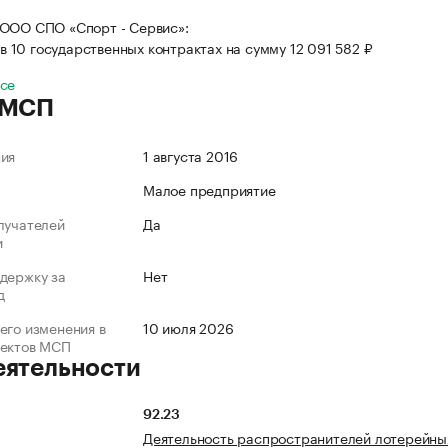
ООО СПО «Спорт - Сервис»:
в 10 государственных контрактах на сумму 12 091 582 ₽
все
 МСП
ния
1 августа 2016
Малое предприятие
лучателей
Да
и
держку за
Нет
д
его изменения в
10 июля 2026
ъектов МСП
еятельности
92.23
Деятельность распространителей лотерейны