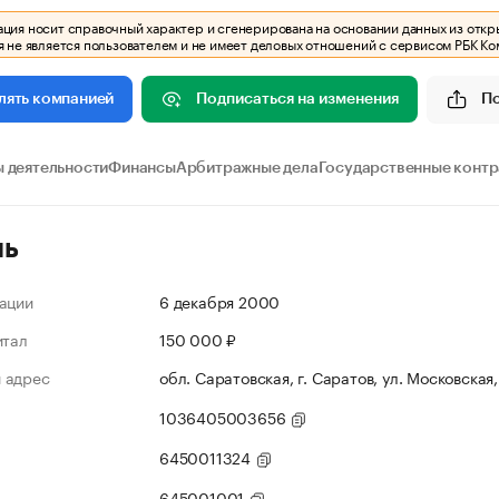
ия носит справочный характер и сгенерирована на основании данных из откр
 не является пользователем и не имеет деловых отношений с сервисом РБК Ко
Подписаться на изменения
П
лять компанией
 деятельности
Финансы
Арбитражные дела
Государственные конт
ль
ации
6 декабря 2000
итал
150 000 ₽
 адрес
обл. Саратовская, г. Саратов, ул. Московская,
1036405003656
6450011324
645001001