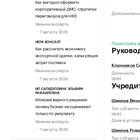
Как выгодно оформить
корпоративный ДМС: стратегии
Дополнитель
переговоров для HRD
Мнение эксперта
7 августа 2026
Посмотреть в
НЕРА КОНСАЛТ
Как рассчитать экономику
Руково
экспортной сделки: калькуляция
затрат поставки
Ключников С
Мнение эксперта
Должность
ИНН
7 августа 2026
Учреди
ИП САГИДУЛЛИНА ЭЛЬВИРА
РАФАИЛОВНА
Иллюзия верного решения:
Шмелев Вяче
почему бизнес не оценивают
Тип субъекта
только по результату
ИНН
Доля в устав
Мнение эксперта
7 августа 2026
Шмелев Рома
Тип субъекта