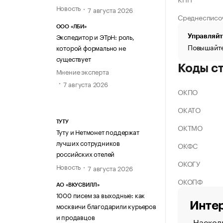
Новость
7 августа 2026
Среднесписо
ООО «ЛБИ»
Экспедитор и ЭТрН: роль,
Управляйт
Повышайте
которой формально не
существует
Коды с
Мнение эксперта
7 августа 2026
ОКПО
ОКАТО
ТУТУ
ОКТМО
Туту и Нетмонет поддержат
лучших сотрудников
ОКФС
российских отелей
ОКОГУ
Новость
7 августа 2026
ОКОПФ
АО «ВКУСВИЛЛ»
1000 писем за выходные: как
Интер
москвичи благодарили курьеров
и продавцов
Насколь