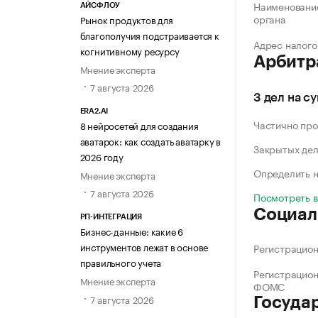
Наименование
АЙСФЛОУ
органа
Рынок продуктов для
благополучия подстраивается к
Адрес налого
когнитивному ресурсу
Арбитр
Мнение эксперта
7 августа 2026
3 дел на с
ERA2.AI
Частично про
8 нейросетей для создания
аватарок: как создать аватарку в
Закрытых де
2026 году
Определить н
Мнение эксперта
7 августа 2026
Посмотреть 
Социал
РП-ИНТЕГРАЦИЯ
Бизнес-данные: какие 6
инструментов лежат в основе
Регистрацио
правильного учета
Регистрацио
Мнение эксперта
ФОМС
7 августа 2026
Госуда