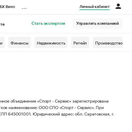
...
БК Вино
Личный кабинет
Стать экспертом
Управлять компанией
кте
азета
жи
Финансы
Недвижимость
Ретейл
Производство
нное объединение «Спорт - Сервис» зарегистрирована
ткое наименование: ООО СПО «Спорт - Сервис».
При
 КПП 645001001.
Юридический адрес: обл. Саратовская, г.