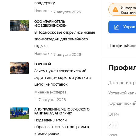
поддержку
Информац
Новость
7 августа 2026
Компания
ООО «ПАРК-ОТЕЛЬ
«ВОЗДВИЖЕНСКОЕ»
Управ
В Подмосковье открылись новые
эко-коттеджи для семейного
отдыха
Профиль
Виды
Новость
7 августа 2026
ВОРОНОЙ
Профи
Зачем нужен логистический
аудит: ищем скрытые убытки в
Дата регистр
цепочке поставок
Мнение эксперта
Уставной кап
7 августа 2026
Юридический
АНО "РАЗВИТИЕ ЧЕЛОВЕЧЕСКОГО
ОГРН
КАПИТАЛА", АНО "РЧК"
Подведены итоги
ИНН
образовательных программ в
«Технограде»
КПП