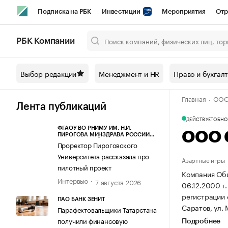
Подписка на РБК
Инвестиции
Мероприятия
Отр
Спорт
Школа управления РБК
РБК Образование
РБ
РБК Компании
Город
Стиль
Крипто
РБК Бизнес-среда
Дискусси
Выбор редакции
Менеджмент и HR
Право и бухгал
Спецпроекты СПб
Конференции СПб
Спецпроекты
Главная
ООО 
Технологии и медиа
Финансы
Рынок наличной валют
Лента публикаций
ДЕЙСТВУЕТ
ОБНОВ
ФГАОУ ВО РНИМУ ИМ. Н.И.
ООО 
ПИРОГОВА МИНЗДРАВА РОССИИ
(ПИРОГОВСКИЙ УНИВЕРСИТЕТ)
Проректор Пироговского
Университета рассказала про
Азартные игры
пилотный проект
Компания Общ
Интервью
7 августа 2026
06.12.2000 г.
регистрации
ПАО БАНК ЗЕНИТ
Саратов, ул. 
Парафехтовальщики Татарстана
получили финансовую
Подробнее