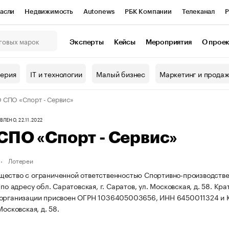
асли
Недвижимость
Autonews
РБК Компании
Телеканал
Р
К Курсы
РБК Life
Тренды
Визионеры
Национальные проекты
Эксперты
Кейсы
Мероприятия
О прое
онный клуб
Исследования
Кредитные рейтинги
Франшизы
Г
терия
IT и технологии
Малый бизнес
Маркетинг и прода
Проверка контрагентов
Политика
Экономика
Бизнес
СПО «Спорт - Сервис»
ы
ЛЕНО, 22.11.2022
СПО «Спорт - Сервис»
Лотереи
ество с ограниченной ответственностью Спортивно-производстве
 по адресу обл. Саратовская, г. Саратов, ул. Московская, д. 58.
Кра
 организации присвоен ОГРН 1036405003656, ИНН 6450011324 и
Московская, д. 58.