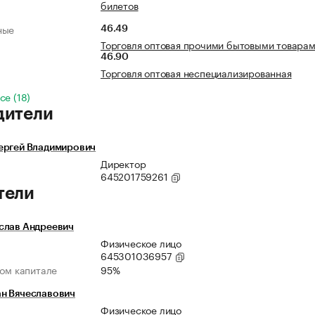
билетов
ные
46.49
Торговля оптовая прочими бытовыми товара
46.90
Торговля оптовая неспециализированная
се (18)
дители
ергей Владимирович
Директор
645201759261
тели
слав Андреевич
Физическое лицо
645301036957
ном капитале
95%
н Вячеславович
Физическое лицо