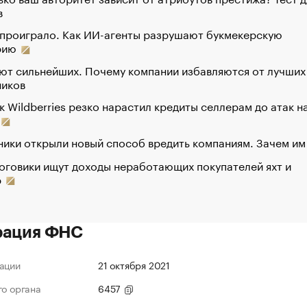
в
 проиграло. Как ИИ-агенты разрушают букмекерскую
рию
ют сильнейших. Почему компании избавляются от лучших
ников
к Wildberries резко нарастил кредиты селлерам до атак н
ики открыли новый способ вредить компаниям. Зачем им
оговики ищут доходы неработающих покупателей яхт и
р
рация ФНС
ации
21 октября 2021
го органа
6457