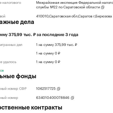
 налогового
Межрайонная инспекция Федеральной налог
службы №22 по Саратовской области
вой
410010,Саратовская обл,Саратов г,Бирюзова
ажные дела
умму 375,99 тыс. ₽ за последние 3 года
игранных дел
1 на сумму 375,99 тыс. ₽
л
1 на сумму 0 ₽
е удалось
1 на сумму 0 ₽
все
ьные фонды
нный номер СФР
1062517725
нный номер
634010400078846
рственные контракты