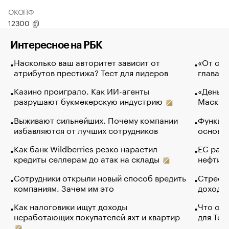
ОКОПФ
12300
Интересное на РБК
Насколько ваш авторитет зависит от
«От спо
атрибутов престижа? Тест для лидеров
глава к
Казино проиграло. Как ИИ-агенты
«Деньги
разрушают букмекерскую индустрию
Маск в 
Выживают сильнейших. Почему компании
Функции
избавляются от лучших сотрудников
основ э
Как банк Wildberries резко нарастил
ЕС раз
кредиты селлерам до атак на склады
нефти —
Сотрудники открыли новый способ вредить
Стресс 
компаниям. Зачем им это
доходов
Как налоговики ищут доходы
Что обв
неработающих покупателей яхт и квартир
для Tel