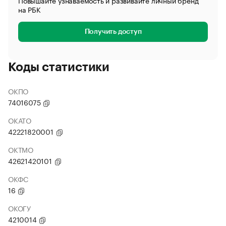
Повышайте узнаваемость и развивайте личный бренд
на РБК
Получить доступ
Коды статистики
ОКПО
74016075
ОКАТО
42221820001
ОКТМО
42621420101
ОКФС
16
ОКОГУ
4210014