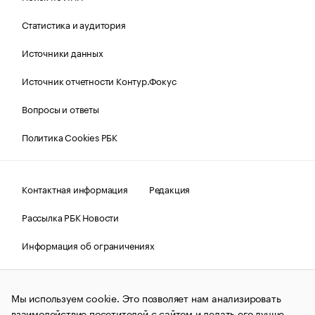
Статистика и аудитория
Источники данных
Источник отчетности Контур.Фокус
Вопросы и ответы
Политика Cookies РБК
Контактная информация
Редакция
Рассылка РБК Новости
Информация об ограничениях
Правовая информация
О соблюдении авторских прав
Мы используем cookie. Это позволяет нам анализировать
© АО «РОСБИЗНЕСКОНСАЛТИНГ»,
1995–2026.
Сообщения
и материалы информационного агентства «РБК»
взаимодействие посетителей с сайтом и делать его лучше.