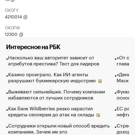
ОКОГУ
4210014
ОКОПФ
12300
Интересное на РБК
Насколько ваш авторитет зависит от
«От спо
атрибутов престижа? Тест для лидеров
глава к
Казино проиграло. Как ИИ-агенты
«Деньги
разрушают букмекерскую индустрию
Маск в 
Выживают сильнейших. Почему компании
Функции
избавляются от лучших сотрудников
основ э
Как банк Wildberries резко нарастил
ЕС раз
кредиты селлерам до атак на склады
нефти —
Сотрудники открыли новый способ вредить
Стресс 
компаниям. Зачем им это
доходов