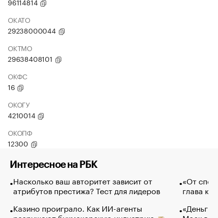
96114814
ОКАТО
29238000044
ОКТМО
29638408101
ОКФС
16
ОКОГУ
4210014
ОКОПФ
12300
Интересное на РБК
Насколько ваш авторитет зависит от
«От спор
атрибутов престижа? Тест для лидеров
глава ко
Казино проиграло. Как ИИ-агенты
«Деньги б
разрушают букмекерскую индустрию
Маск в и