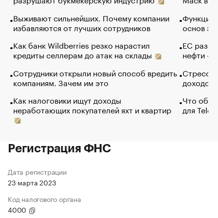
Выживают сильнейших. Почему компании
Функции 
избавляются от лучших сотрудников
основ эф
Как банк Wildberries резко нарастил
ЕС разре
кредиты селлерам до атак на склады
нефти — 
Сотрудники открыли новый способ вредить
Стресс о
компаниям. Зачем им это
доходов 
Как налоговики ищут доходы
Что обви
неработающих покупателей яхт и квартир
для Tele
Регистрация ФНС
Дата регистрации
23 марта 2023
Код налогового органа
4000