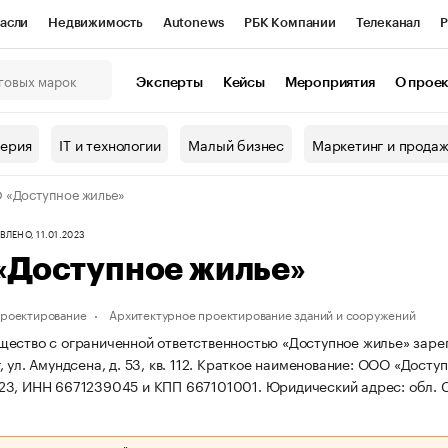
асли
Недвижимость
Autonews
РБК Компании
Телеканал
Р
К Курсы
РБК Life
Тренды
Визионеры
Национальные проекты
Эксперты
Кейсы
Мероприятия
О прое
онный клуб
Исследования
Кредитные рейтинги
Франшизы
Г
терия
IT и технологии
Малый бизнес
Маркетинг и прода
Проверка контрагентов
Политика
Экономика
Бизнес
«Доступное жилье»
ы
ЛЕНО, 11.01.2023
«Доступное жилье»
проектирование
Архитектурное проектирование зданий и сооружений
ество с ограниченной ответственностью «Доступное жилье» зарегис
 ул. Амундсена, д. 53, кв. 112.
Краткое наименование: ООО «Доступ
23, ИНН 6671239045 и КПП 667101001.
Юридический адрес: обл. Све