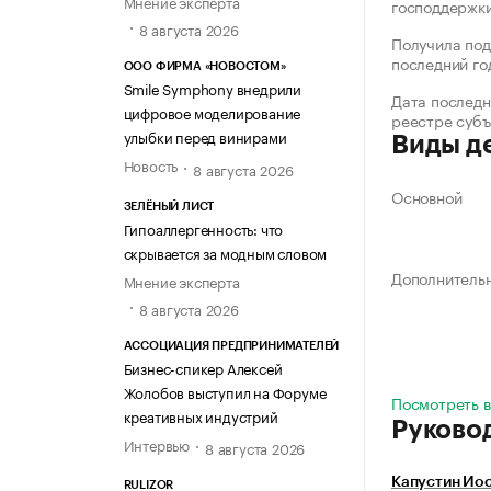
Мнение эксперта
господдержк
8 августа 2026
Получила под
последний го
ООО ФИРМА «НОВОСТОМ»
Smile Symphony внедрили
Дата последн
цифровое моделирование
реестре суб
улыбки перед винирами
Виды д
Новость
8 августа 2026
Основной
ЗЕЛЁНЫЙ ЛИСТ
Гипоаллергенность: что
скрывается за модным словом
Дополнитель
Мнение эксперта
8 августа 2026
АССОЦИАЦИЯ ПРЕДПРИНИМАТЕЛЕЙ
Бизнес-спикер Алексей
Жолобов выступил на Форуме
Посмотреть в
креативных индустрий
Руково
Интервью
8 августа 2026
Капустин Ио
RULIZOR