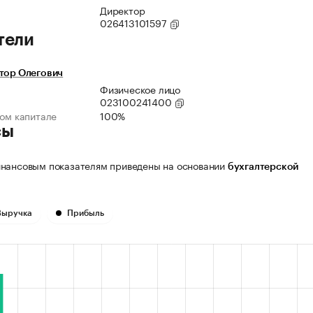
Директор
026413101597
тели
тор Олегович
Физическое лицо
023100241400
ном капитале
100%
сы
нансовым показателям приведены на основании
бухгалтерской
Выручка
Прибыль