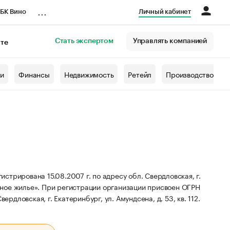
...
БК Вино
Личный кабинет
Стать экспертом
Управлять компанией
кте
азета
жи
Финансы
Недвижимость
Ретейл
Производство
трирована 15.08.2007 г. по адресу обл. Свердловская, г.
ное жилье».
При регистрации организации присвоен ОГРН
рдловская, г. Екатеринбург, ул. Амундсена, д. 53, кв. 112.