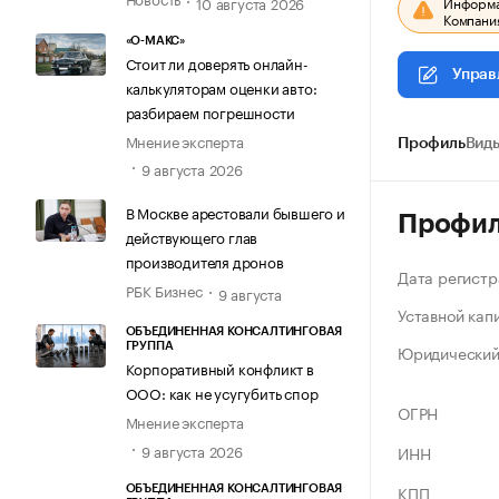
10 августа 2026
Информац
Компания
«О-МАКС»
Стоит ли доверять онлайн-
Управ
калькуляторам оценки авто:
разбираем погрешности
Мнение эксперта
Профиль
Виды
9 августа 2026
В Москве арестовали бывшего и
Профи
действующего глав
производителя дронов
Дата регистр
РБК Бизнес
9 августа
Уставной кап
ОБЪЕДИНЕННАЯ КОНСАЛТИНГОВАЯ
Юридический
ГРУППА
Корпоративный конфликт в
ООО: как не усугубить спор
ОГРН
Мнение эксперта
9 августа 2026
ИНН
КПП
ОБЪЕДИНЕННАЯ КОНСАЛТИНГОВАЯ