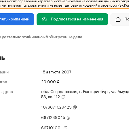
ия носит справочный характер и сгенерирована на основании данных из откр
 не является пользователем и не имеет деловых отношений с сервисом РБК Ко
Подписаться на изменения
П
лять компанией
 деятельности
Финансы
Арбитражные дела
ль
ации
15 августа 2007
итал
20 000 ₽
 адрес
обл. Свердловская, г. Екатеринбург, ул. Амунд
53, кв. 112
1076671029423
6671239045
667101001