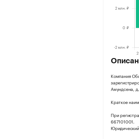
Описан
Компания Общ
зарегистриров
Амундсена, д. 
Краткое наим
При регистр
667101001.
Юридический а