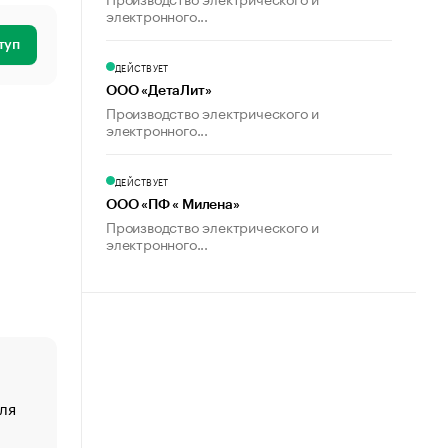
электронного...
туп
ДЕЙСТВУЕТ
ООО «ДетаЛит»
Производство электрического и
электронного...
ДЕЙСТВУЕТ
ООО «ПФ « Милена»
Производство электрического и
электронного...
ля
«От спорта тело стареет иначе». Как живет глава ко
создавшей GTA