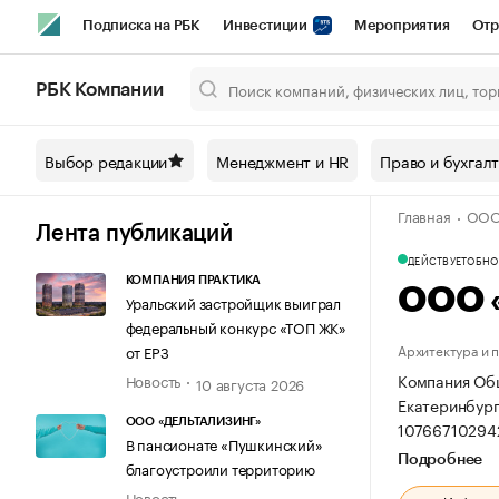
Подписка на РБК
Инвестиции
Мероприятия
Отр
Спорт
Школа управления РБК
РБК Образование
РБ
РБК Компании
Город
Стиль
Крипто
РБК Бизнес-среда
Дискусси
Выбор редакции
Менеджмент и HR
Право и бухгал
Спецпроекты СПб
Конференции СПб
Спецпроекты
Главная
ООО 
Технологии и медиа
Финансы
Рынок наличной валют
Лента публикаций
ДЕЙСТВУЕТ
ОБНОВ
КОМПАНИЯ ПРАКТИКА
ООО 
Уральский застройщик выиграл
федеральный конкурс «ТОП ЖК»
Архитектура и 
от ЕРЗ
Компания Общ
Новость
10 августа 2026
Екатеринбург,
ООО «ДЕЛЬТАЛИЗИНГ»
10766710294
В пансионате «Пушкинский»
Подробнее
благоустроили территорию
Новость