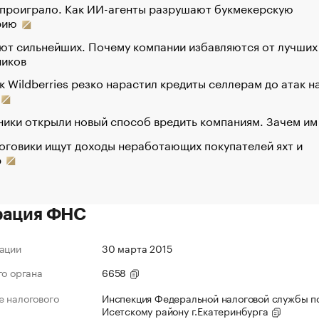
 проиграло. Как ИИ-агенты разрушают букмекерскую
рию
ют сильнейших. Почему компании избавляются от лучших
ников
к Wildberries резко нарастил кредиты селлерам до атак н
ики открыли новый способ вредить компаниям. Зачем им
оговики ищут доходы неработающих покупателей яхт и
р
рация ФНС
ации
30 марта 2015
го органа
6658
 налогового
Инспекция Федеральной налоговой службы по
Исетскому району г.Екатеринбурга