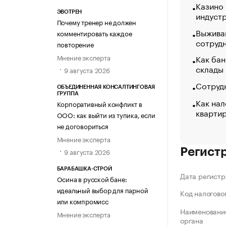
Казино
ЭВОТРЕН
индуст
Почему тренер не должен
Выжива
комментировать каждое
сотруд
повторение
Мнение эксперта
Как бан
склады
9 августа 2026
Сотрудн
ОБЪЕДИНЕННАЯ КОНСАЛТИНГОВАЯ
ГРУППА
Как нал
Корпоративный конфликт в
кварти
ООО: как выйти из тупика, если
не договориться
Мнение эксперта
Регист
9 августа 2026
БАРАБАШКА-СТРОЙ
Дата регистр
Осина в русской бане:
идеальный выбор для парной
Код налогово
или компромисс
Наименование
Мнение эксперта
органа