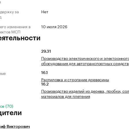
и
держку за
Нет
д
его изменения в
10 июля 2026
ъектов МСП
еятельности
29.31
Производство электрического и электронног
оборудования для автотранспортных средств
ные
16.1
Распиловка и строгание древесины
16.2
Производство изделий из дерева, пробки, со
материалов для плетения
се (70)
дители
сиф Викторович