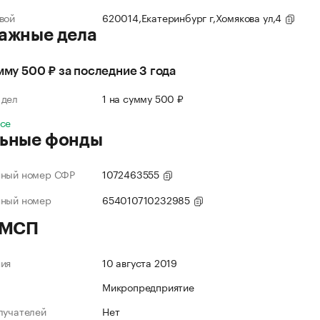
вой
620014,Екатеринбург г,Хомякова ул,4
ажные дела
умму 500 ₽ за последние 3 года
 дел
1 на сумму 500 ₽
все
ьные фонды
нный номер СФР
1072463555
нный номер
654010710232985
 МСП
ния
10 августа 2019
Микропредприятие
лучателей
Нет