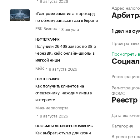
9 августа 2026
Адрес налого
«Газпром» заметил антирекорд
Арбитр
по объему запасов газа в Европе
РБК Бизнес
8 августа
1 дел на с
НЕФТЕТРАФИК
Проигранных
Получили 26 468 заявок по 38 р
через ВК: кейс онлайн-школы в
Посмотреть 
мягкой нише
Социал
Кейс
8 августа 2026
Регистрацио
НЕФТЕТРАФИК
Как получить клиентов на
Регистрацио
спецтехнику: находим лиды в
ФОМС
интернете
Реестр
Мнение эксперта
Дата включе
8 августа 2026
Категория
ООО «МЕБЕЛЬ БИЗНЕС КОМФОРТ»
Как выбрать стулья для кухни
В реестре по