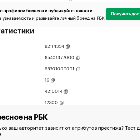
е профилем бизнеса и публикуйте новости
Получить дос
 узнаваемость и развивайте личный бренд на РБК
татистики
82114354
65401377000
65701000001
16
4210014
12300
есное на РБК
ко ваш авторитет зависит от атрибутов престижа? Тест д
в