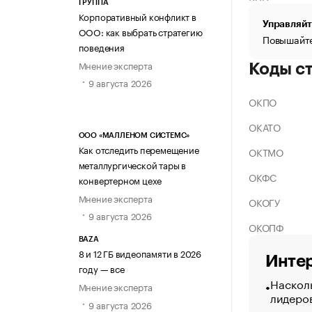
ГРУППА
Корпоративный конфликт в
Управляйт
ООО: как выбрать стратегию
Повышайте
поведения
Мнение эксперта
Коды с
9 августа 2026
ОКПО
ОКАТО
ООО «МАЛЛЕНОМ СИСТЕМС»
Как отследить перемещение
ОКТМО
металлургической тары в
ОКФС
конвертерном цехе
Мнение эксперта
ОКОГУ
9 августа 2026
ОКОПФ
BAZA
8 и 12 ГБ видеопамяти в 2026
Интер
году — все
Насколь
Мнение эксперта
лидеро
9 августа 2026