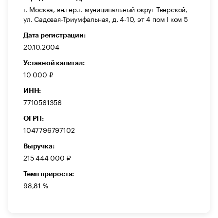
г. Москва, вн.тер.г. муниципальный округ Тверской,
ул. Садовая-Триумфальная, д. 4-10, эт 4 пом I ком 5
Дата регистрации:
20.10.2004
Уставной капитал:
10 000 ₽
ИНН:
7710561356
ОГРН:
1047796797102
Выручка:
215 444 000 ₽
Темп прироста:
98,81 %