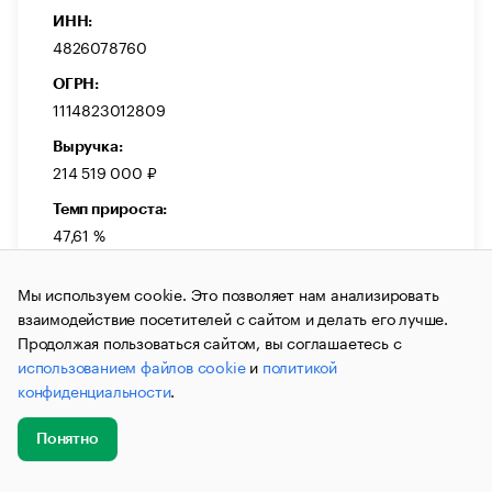
ИНН:
4826078760
ОГРН:
1114823012809
Выручка:
214 519 000 ₽
Темп прироста:
47,61 %
Мы используем cookie. Это позволяет нам анализировать
взаимодействие посетителей с сайтом и делать его лучше.
Продолжая пользоваться сайтом, вы соглашаетесь с
использованием файлов cookie
и
политикой
ДЕЙСТВУЕТ
конфиденциальности
.
ООО «ИНТУРАЭРО»
Общество с ограниченной ответственностью
Понятно
«ИНТУРАЭРО»
Добавить
Главное
Эксперты
Кейсы
Мероприятия
новость
Спорт, отдых и развлечения
Туризм
Туристические