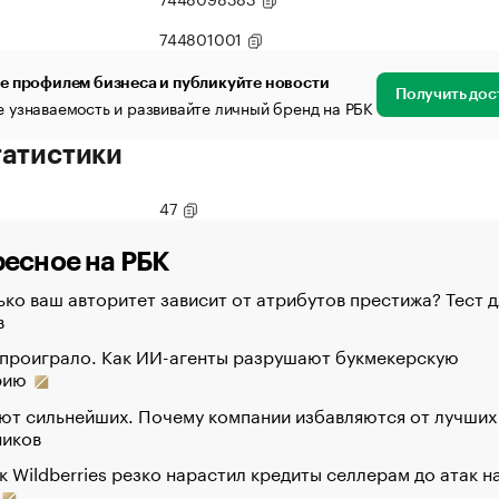
744801001
е профилем бизнеса и публикуйте новости
Получить дос
 узнаваемость и развивайте личный бренд на РБК
татистики
47
есное на РБК
ко ваш авторитет зависит от атрибутов престижа? Тест д
в
 проиграло. Как ИИ-агенты разрушают букмекерскую
рию
ют сильнейших. Почему компании избавляются от лучших
ников
к Wildberries резко нарастил кредиты селлерам до атак н