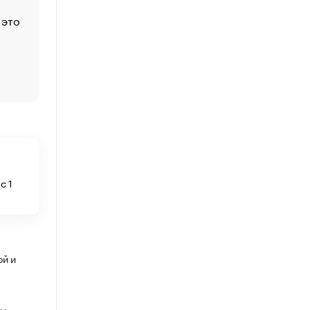
 это
Стресс обеспеченных людей: почему рост доходов 
счастья
Что обвинения против Павла Дурова значат для Tele
пользователей
с 1
ой и
ды