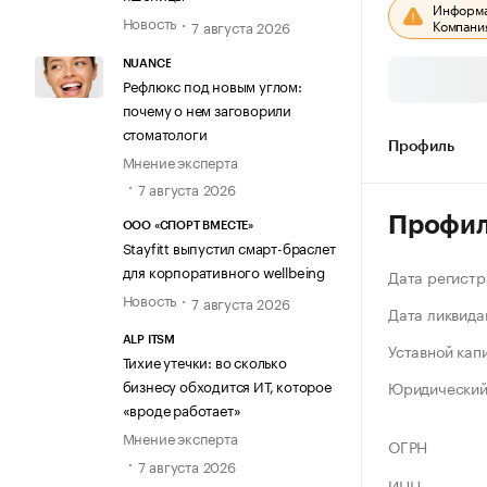
Информац
Новость
Компания
7 августа 2026
NUANCE
Рефлюкс под новым углом:
почему о нем заговорили
стоматологи
Профиль
Мнение эксперта
7 августа 2026
Профи
ООО «СПОРТ ВМЕСТЕ»
Stayfitt выпустил смарт-браслет
для корпоративного wellbeing
Дата регистр
Новость
7 августа 2026
Дата ликвида
ALP ITSM
Уставной кап
Тихие утечки: во сколько
бизнесу обходится ИТ, которое
Юридический
«вроде работает»
Мнение эксперта
ОГРН
7 августа 2026
ИНН