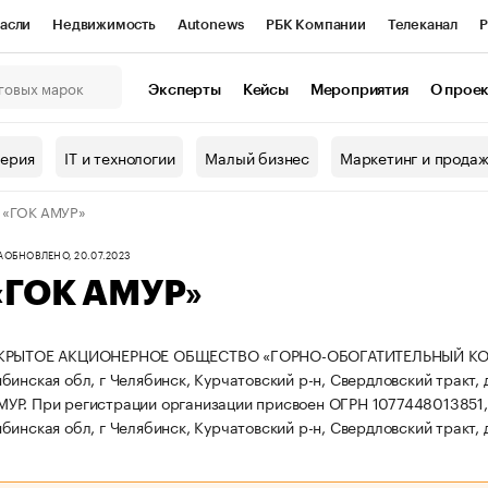
асли
Недвижимость
Autonews
РБК Компании
Телеканал
Р
К Курсы
РБК Life
Тренды
Визионеры
Национальные проекты
Эксперты
Кейсы
Мероприятия
О прое
онный клуб
Исследования
Кредитные рейтинги
Франшизы
Г
терия
IT и технологии
Малый бизнес
Маркетинг и прода
Проверка контрагентов
Политика
Экономика
Бизнес
 «ГОК АМУР»
ы
А
ОБНОВЛЕНО, 20.07.2023
«ГОК АМУР»
КРЫТОЕ АКЦИОНЕРНОЕ ОБЩЕСТВО «ГОРНО-ОБОГАТИТЕЛЬНЫЙ КОМБИН
бинская обл, г Челябинск, Курчатовский р-н, Свердловский тракт, 
МУР.
При регистрации организации присвоен ОГРН 107744801385
инская обл, г Челябинск, Курчатовский р-н, Свердловский тракт, д