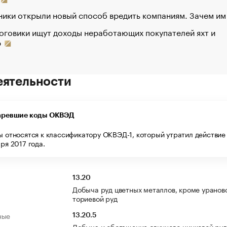
ики открыли новый способ вредить компаниям. Зачем им
оговики ищут доходы неработающих покупателей яхт и
р
еятельности
аревшие коды ОКВЭД
ы относятся к классификатору ОКВЭД-1, который утратил действие 
ря 2017 года.
13.20
Добыча руд цветных металлов, кроме уранов
ториевой руд
ные
13.20.5
Добыча и обогащение свинцово-цинковой ру