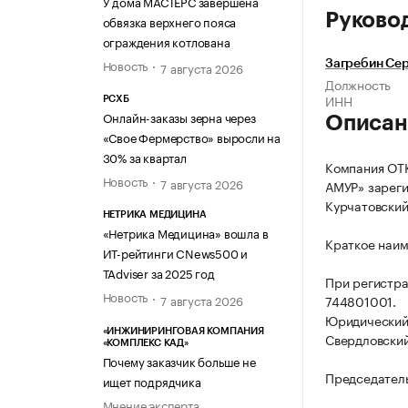
У дома МАСТЕРС завершена
Руково
обвязка верхнего пояса
ограждения котлована
Новость
Загребин Сер
7 августа 2026
Должность
ИНН
РСХБ
Онлайн-заказы зерна через
Описан
«Свое Фермерство» выросли на
30% за квартал
Компания О
Новость
7 августа 2026
АМУР» зареги
Курчатовский 
НЕТРИКА МЕДИЦИНА
«Нетрика Медицина» вошла в
Краткое наи
ИТ-рейтинги CNews500 и
TAdviser за 2025 год
При регистр
Новость
744801001.
7 августа 2026
Юридический 
«ИНЖИНИРИНГОВАЯ КОМПАНИЯ
Свердловский 
«КОМПЛЕКС КАД»
Почему заказчик больше не
Председатель
ищет подрядчика
Мнение эксперта