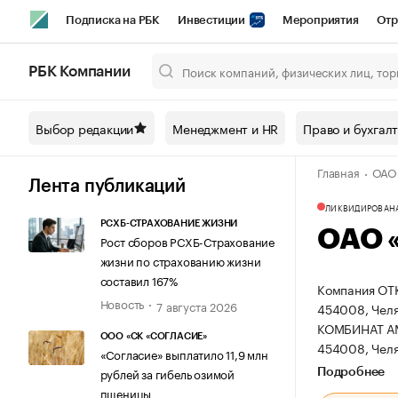
Подписка на РБК
Инвестиции
Мероприятия
Отр
Спорт
Школа управления РБК
РБК Образование
РБ
РБК Компании
Город
Стиль
Крипто
РБК Бизнес-среда
Дискусси
Выбор редакции
Менеджмент и HR
Право и бухгал
Спецпроекты СПб
Конференции СПб
Спецпроекты
Главная
ОАО
Технологии и медиа
Финансы
Рынок наличной валют
Лента публикаций
ЛИКВИДИРОВАН
РСХБ-СТРАХОВАНИЕ ЖИЗНИ
ОАО 
Рост сборов РСХБ-Страхование
жизни по страхованию жизни
составил 167%
Компания ОТ
Новость
7 августа 2026
454008, Челя
КОМБИНАТ А
ООО «СК «СОГЛАСИЕ»
454008, Челяб
«Согласие» выплатило 11,9 млн
рублей за гибель озимой
Подробнее
пшеницы