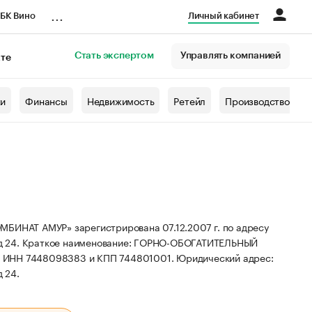
...
БК Вино
Личный кабинет
Стать экспертом
Управлять компанией
кте
азета
жи
Финансы
Недвижимость
Ретейл
Производство
АТ АМУР» зарегистрирована 07.12.2007 г. по адресу
д 24.
Краткое наименование: ГОРНО-ОБОГАТИТЕЛЬНЫЙ
1, ИНН 7448098383 и КПП 744801001.
Юридический адрес:
 24.