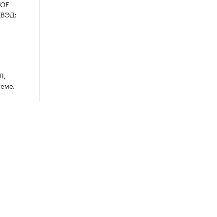
ТОЕ
ВЭД:
Л,
теме.