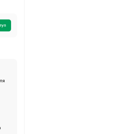
туп
ля
«От спорта тело стареет иначе». Как живет глава ко
создавшей GTA
«Деньги будут не нужны»: что рассказал Маск в инт
Economist
Функции менеджмента: пять ключевых основ эффект
управления
а
ЕС разрешил конфискацию российской нефти — чем
Москва