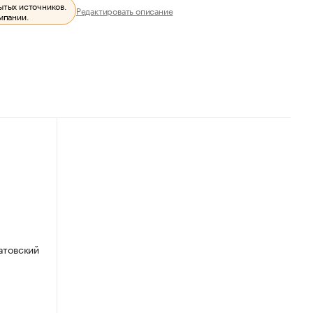
ытых источников.
Редактировать описание
мпании.
атовский