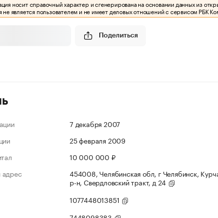
ия носит справочный характер и сгенерирована на основании данных из откр
 не является пользователем и не имеет деловых отношений с сервисом РБК Ко
Поделиться
ль
ации
7 декабря 2007
ции
25 февраля 2009
итал
10 000 000 ₽
 адрес
454008, Челябинская обл, г Челябинск, Курч
р-н, Свердловский тракт, д 24
1077448013851
7448098383