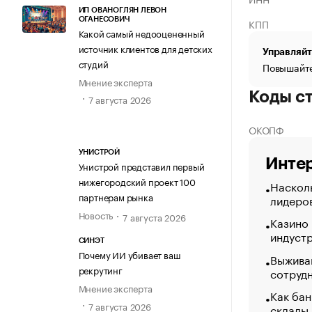
ИП ОВАНОГЛЯН ЛЕВОН
ОГАНЕСОВИЧ
КПП
Какой самый недооцененный
источник клиентов для детских
Управляйт
студий
Повышайте
Мнение эксперта
Коды с
7 августа 2026
ОКОПФ
УНИСТРОЙ
Интер
Унистрой представил первый
нижегородский проект 100
Насколь
партнерам рынка
лидеро
Новость
7 августа 2026
Казино
индуст
СИНЭТ
Почему ИИ убивает ваш
Выжива
рекрутинг
сотруд
Мнение эксперта
Как бан
7 августа 2026
склады