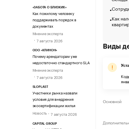
Сотрудн
«ЗАБОТА О БЛИЗКИХ»
Как пожилому человеку
Как нал
поддерживать порядок в
кварти
документах
Мнение эксперта
7 августа 2026
Виды д
ООО «КЛИНОН»
Почему арендаторам уже
недостаточно стандартного SLA
Уст
Мнение эксперта
Код
7 августа 2026
янва
SLOPLAST
Участники рынка назвали
условия для внедрения
Основной
экосертификации жилья
Новость
7 августа 2026
Дополнитель
CAPITAL GROUP