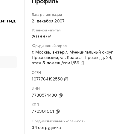
Профиль
Дата регистрации
21 декабря 2007
и: гид
Уставной капитал
20 000 ₽
Юридический адрес
г. Москва, вн.тер.г. Муниципальный округ
Пресненский, ул. Красная Пресня, д. 24,
этаж 5, помещ./ком I/56
ОГРН
1077764192550
ИНН
7730574480
КПП
770301001
Среднесписочная численность
34 сотрудника