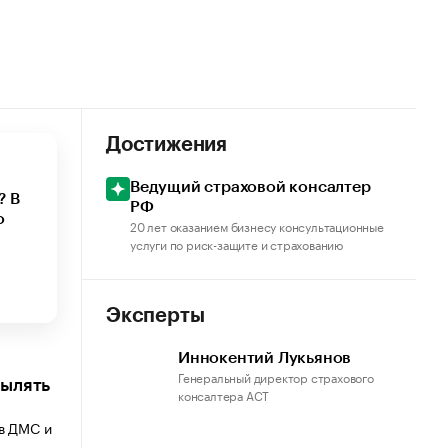
Достижения
Ведущий страховой консалтер
? В
РФ
о
20 лет оказанием бизнесу консультационные
услуги по риск-защите и страхованию
Эксперты
Иннокентий Лукьянов
Генеральный директор страхового
пылять
консалтера АСТ
ов ДМС и