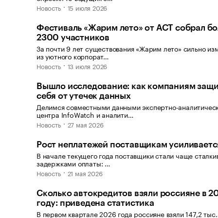
Новость
15 июля 2026
Фестиваль «Жарим лето» от АСТ собрал бо
2300 участников
За почти 9 лет существования «Жарим лето» сильно из
из уютного корпорат…
Новость
13 июля 2026
Вышло исследование: как компаниям защи
себя от утечек данных
Делимся совместными данными экспертно-аналитичес
центра InfoWatch и аналити…
Новость
27 мая 2026
Рост неплатежей поставщикам усиливаетс
В начале текущего года поставщики стали чаще сталки
задержками оплаты: …
Новость
21 мая 2026
Сколько автокредитов взяли россияне в 2
году: приведена статистика
В первом квартале 2026 года россияне взяли 147,2 тыс.