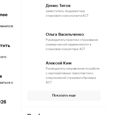
Денис Титов
заместитель гендиректора
лее
страхового консультанта АСТ
менился:
Ольга Васильченко
Руководитель практики страхования
коммерческой недвижимости в
тить
страховом консалтере АСТ
кого
Алексей Ким
Руководитель направления по работе
с корпоративным транспортом и
я
спецтехникой страхового брокера
ваться с
АСТ
Показать еще
026