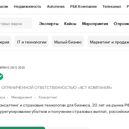
асли
Недвижимость
Autonews
РБК Компании
Телеканал
Р
К Курсы
РБК Life
Тренды
Визионеры
Национальные проекты
Эксперты
Кейсы
Мероприятия
О прое
онный клуб
Исследования
Кредитные рейтинги
Франшизы
Г
терия
IT и технологии
Малый бизнес
Маркетинг и прода
Проверка контрагентов
Политика
Экономика
Бизнес
ы
ЛЕНО, 28.12.2023
 ОГРАНИЧЕННОЙ ОТВЕТСТВЕННОСТЬЮ «АСТ КОМПАНИЯ»
еса
Менеджмент
Консалтинг
онсалтинг и страховые технологии для бизнеса. 20 лет на рынке 
 урегулировании убытков и получении страховых выплат, российски