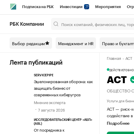
Подписка на РБК
Инвестиции
Мероприятия
Отр
Спорт
Школа управления РБК
РБК Образование
РБ
РБК Компании
Город
Стиль
Крипто
РБК Бизнес-среда
Дискусси
Выбор редакции
Менеджмент и HR
Право и бухгал
Спецпроекты СПб
Конференции СПб
Спецпроекты
Главная
АСТ
Технологии и медиа
Финансы
Рынок наличной валют
Лента публикаций
ДЕЙСТВУЕТ
ОБНОВ
SERVICEPIPE
АСТ
Эшелонированная оборона: как
защищать бизнес от
ОБЩЕСТВО С
современных киберугроз
Услуги для бизн
Мнение эксперта
АСТ — риск-к
7 августа 2026
содействие в
ИССЛЕДОВАТЕЛЬСКИЙ ЦЕНТР «АБП»
Подробнее
(ABL)
От посредника к