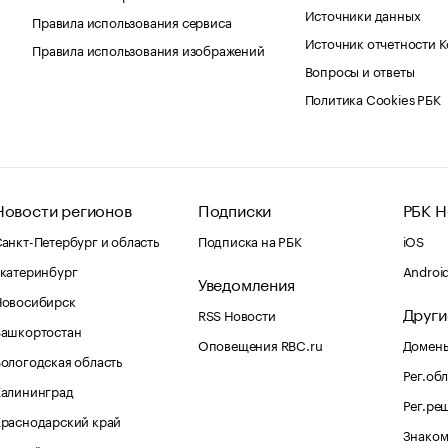
Источники данных
Правила использования сервиса
Источник отчетности 
Правила использования изображений
Вопросы и ответы
Политика Cookies РБК
Новости регионов
Подписки
РБК Н
анкт-Петербург и область
Подписка на РБК
iOS
катеринбург
Androi
Уведомления
Новосибирск
Други
RSS Новости
Башкортостан
Оповещения RBC.ru
Домены
ологодская область
Рег.об
Калининград
Рег.ре
раснодарский край
Знаком