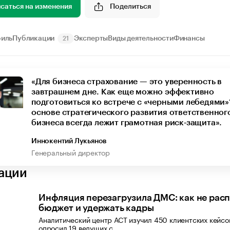
саться на изменения
Поделиться
иль
Публикации
Эксперты
Виды деятельности
Финансы
21
«Для бизнеса страхование — это уверенность в
завтрашнем дне. Как еще можно эффективно
подготовиться ко встрече с «черными лебедями»
основе стратегического развития ответственног
бизнеса всегда лежит грамотная риск‑защита».
Иннокентий Лукьянов
Генеральный директор
ации
Инфляция перезагрузила ДМС: как не рас
бюджет и удержать кадры
Аналитический центр АСТ изучил 450 клиентских кейс
опросил 19 ведущих с…