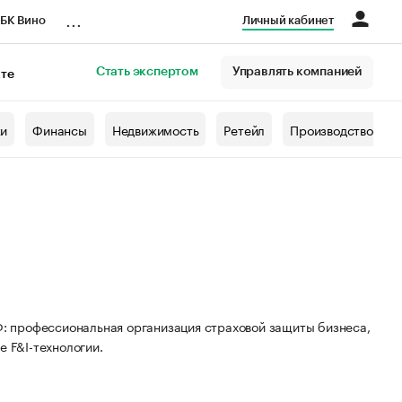
...
БК Вино
Личный кабинет
Стать экспертом
Управлять компанией
кте
азета
жи
Финансы
Недвижимость
Ретейл
Производство
РФ: профессиональная организация страховой защиты бизнеса,
е F&I-технологии.