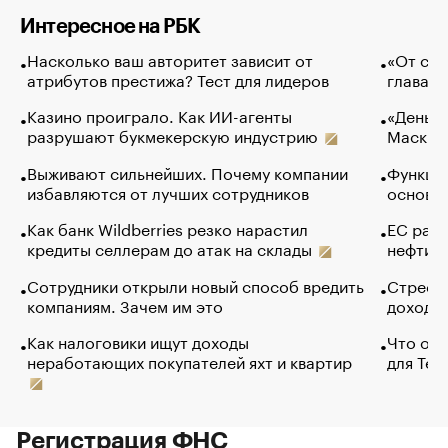
Интересное на РБК
Насколько ваш авторитет зависит от
«От спо
атрибутов престижа? Тест для лидеров
глава к
Казино проиграло. Как ИИ-агенты
«Деньги
разрушают букмекерскую индустрию
Маск в 
Выживают сильнейших. Почему компании
Функции
избавляются от лучших сотрудников
основ э
Как банк Wildberries резко нарастил
ЕС раз
кредиты селлерам до атак на склады
нефти —
Сотрудники открыли новый способ вредить
Стресс 
компаниям. Зачем им это
доходов
Как налоговики ищут доходы
Что обв
неработающих покупателей яхт и квартир
для Tel
Регистрация ФНС