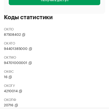
Получить доступ
Коды статистики
ОКПО
87508402
ОКАТО
94401385000
ОКТМО
94701000001
ОКФС
16
ОКОГУ
4210014
ОКОПФ
20716