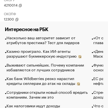
4210014
ОКОПФ
12300
Интересное на РБК
Насколько ваш авторитет зависит от
«От спо
атрибутов престижа? Тест для лидеров
глава к
Казино проиграло. Как ИИ-агенты
«Деньги
разрушают букмекерскую индустрию
Маск в 
Выживают сильнейших. Почему компании
Функции
избавляются от лучших сотрудников
основ э
Как банк Wildberries резко нарастил
ЕС раз
кредиты селлерам до атак на склады
нефти —
Сотрудники открыли новый способ вредить
Стресс 
компаниям. Зачем им это
доходов
Как налоговики ищут доходы
Что обв