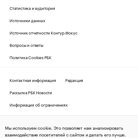
Статистика и аудитория
Источники данных
Источник отчетности Контур.Фокус
Вопросы и ответы
Политика Cookies РБК
Контактная информация
Редакция
Рассылка РБК Новости
Информация об ограничениях
Правовая информация
О соблюдении авторских прав
Мы используем cookie. Это позволяет нам анализировать
© АО «РОСБИЗНЕСКОНСАЛТИНГ»,
1995–2026.
Сообщения
и материалы информационного агентства «РБК»
взаимодействие посетителей с сайтом и делать его лучше.