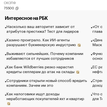
ОКОПФ
75500
Интересное на РБК
Насколько ваш авторитет зависит от
«От спо
атрибутов престижа? Тест для лидеров
глава к
Казино проиграло. Как ИИ-агенты
«Деньги
разрушают букмекерскую индустрию
Маск в 
Выживают сильнейших. Почему компании
Функции
избавляются от лучших сотрудников
основ э
Как банк Wildberries резко нарастил
ЕС раз
кредиты селлерам до атак на склады
нефти —
Сотрудники открыли новый способ вредить
Стресс 
компаниям. Зачем им это
доходов
Как налоговики ищут доходы
Что обв
неработающих покупателей яхт и квартир
для Tel