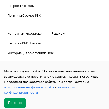
Вопросы и ответы
Политика Cookies РБК
Контактная информация
Редакция
Рассылка РБК Новости
Информация об ограничениях
Правовая информация
О соблюдении авторских прав
Мы используем cookie. Это позволяет нам анализировать
© АО «РОСБИЗНЕСКОНСАЛТИНГ»,
1995–2026.
Сообщения
и материалы информационного агентства «РБК»
взаимодействие посетителей с сайтом и делать его лучше.
(зарегистрировано Федеральной службой по надзору в сфере
Продолжая пользоваться сайтом, вы соглашаетесь с
связи, информационных технологий и массовых
использованием файлов cookie
и
политикой
коммуникаций (Роскомнадзор) 09.12.2015 за номером ИА
№ФС77-63848) сопровождаются пометкой «РБК». Отдельные
конфиденциальности
.
публикации могут содержать информацию,
не предназначенную для пользователей
до 18 лет.
companycardsfeedback@rbc.ru
Понятно