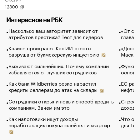
12300
Интересное на РБК
Насколько ваш авторитет зависит от
«От спо
атрибутов престижа? Тест для лидеров
глава к
Казино проиграло. Как ИИ-агенты
«Деньги
разрушают букмекерскую индустрию
Маск в 
Выживают сильнейших. Почему компании
Функции
избавляются от лучших сотрудников
основ э
Как банк Wildberries резко нарастил
ЕС раз
кредиты селлерам до атак на склады
нефти —
Сотрудники открыли новый способ вредить
Стресс 
компаниям. Зачем им это
доходов
Как налоговики ищут доходы
Что обв
неработающих покупателей яхт и квартир
для Tel