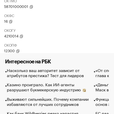
ОКТМО
58701000001
ОКФС
16
ОКОГУ
4210014
ОКОПФ
12300
Интересное на РБК
Насколько ваш авторитет зависит от
«От спор
атрибутов престижа? Тест для лидеров
глава ко
Казино проиграло. Как ИИ-агенты
«Деньги б
разрушают букмекерскую индустрию
Маск в и
Выживают сильнейших. Почему компании
Функции 
избавляются от лучших сотрудников
основ эф
Как банк Wildberries резко нарастил
ЕС разре