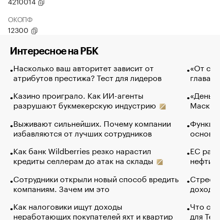
4210014
ОКОПФ
12300
Интересное на РБК
Насколько ваш авторитет зависит от
«От спо
атрибутов престижа? Тест для лидеров
глава к
Казино проиграло. Как ИИ-агенты
«Деньги
разрушают букмекерскую индустрию
Маск в 
Выживают сильнейших. Почему компании
Функции
избавляются от лучших сотрудников
основ э
Как банк Wildberries резко нарастил
ЕС раз
кредиты селлерам до атак на склады
нефти —
Сотрудники открыли новый способ вредить
Стресс 
компаниям. Зачем им это
доходов
Как налоговики ищут доходы
Что обв
неработающих покупателей яхт и квартир
для Tel