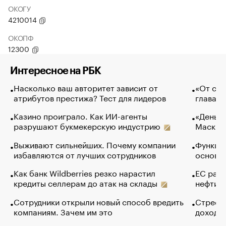
ОКОГУ
4210014
ОКОПФ
12300
Интересное на РБК
Насколько ваш авторитет зависит от
«От спо
атрибутов престижа? Тест для лидеров
глава к
Казино проиграло. Как ИИ-агенты
«Деньги
разрушают букмекерскую индустрию
Маск в 
Выживают сильнейших. Почему компании
Функции
избавляются от лучших сотрудников
основ э
Как банк Wildberries резко нарастил
ЕС раз
кредиты селлерам до атак на склады
нефти —
Сотрудники открыли новый способ вредить
Стресс 
компаниям. Зачем им это
доходов