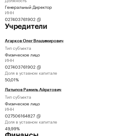
Должность
Генеральный Директор
ИНН
027403761902
Учредители
Агарков Олег Владимирович
Тип субъекта
Физическое лицо
ИНН
027403761902
Доля в уставном капитале
50,01%
Латыпов Рамиль Айратович
Тип субъекта
Физическое лицо
ИНН
027506164827
Доля в уставном капитале
49,99%
Финансы