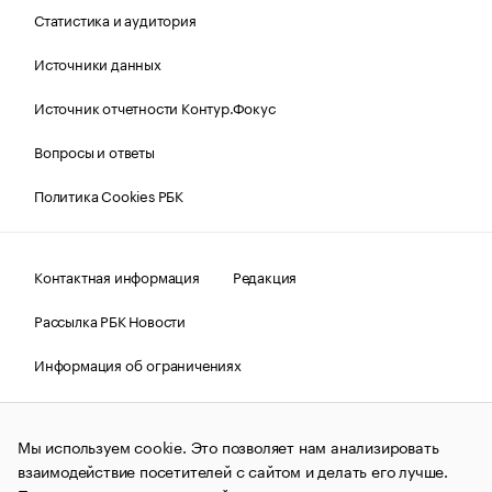
Статистика и аудитория
Источники данных
Источник отчетности Контур.Фокус
Вопросы и ответы
Политика Cookies РБК
Контактная информация
Редакция
Рассылка РБК Новости
Информация об ограничениях
Правовая информация
О соблюдении авторских прав
Мы используем cookie. Это позволяет нам анализировать
© АО «РОСБИЗНЕСКОНСАЛТИНГ»,
1995–2026.
Сообщения
и материалы информационного агентства «РБК»
взаимодействие посетителей с сайтом и делать его лучше.
(зарегистрировано Федеральной службой по надзору в сфере