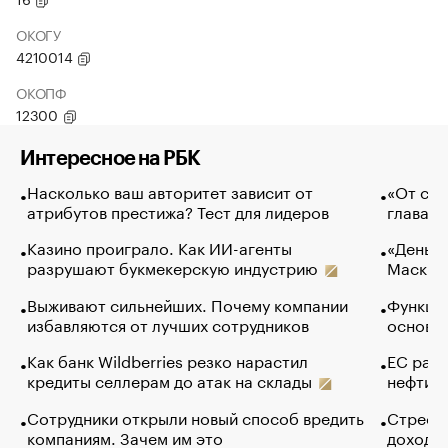
ОКОГУ
4210014
ОКОПФ
12300
Интересное на РБК
Насколько ваш авторитет зависит от
«От спо
атрибутов престижа? Тест для лидеров
глава к
Казино проиграло. Как ИИ-агенты
«Деньги
разрушают букмекерскую индустрию
Маск в 
Выживают сильнейших. Почему компании
Функции
избавляются от лучших сотрудников
основ э
Как банк Wildberries резко нарастил
ЕС раз
кредиты селлерам до атак на склады
нефти —
Сотрудники открыли новый способ вредить
Стресс 
компаниям. Зачем им это
доходов