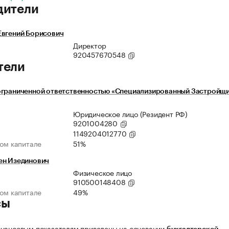
дители
Евгений Борисович
Директор
920457670548
тели
ограниченной ответственностью «Специализированный Застройщ
Юридическое лицо (Резидент РФ)
9201004280
1149204012770
ном капитале
51%
ен Изединович
Физическое лицо
910500148408
ном капитале
49%
сы
нансовым показателям приведены на основании