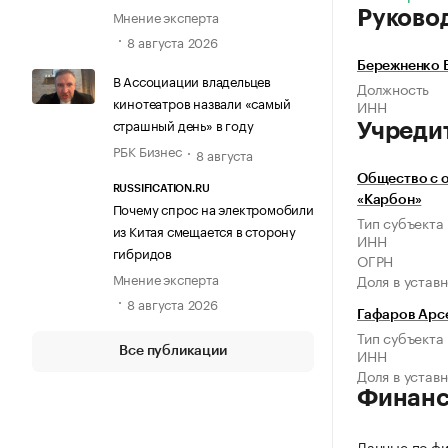
Мнение эксперта
Руково
8 августа 2026
Бережненко 
В Ассоциации владельцев
Должность
кинотеатров назвали «самый
ИНН
страшный день» в году
Учреди
РБК Бизнес
8 августа
Общество с 
RUSSIFICATION.RU
«Карбон»
Почему спрос на электромобили
Тип субъекта
из Китая смещается в сторону
ИНН
гибридов
ОГРН
Мнение эксперта
Доля в устав
8 августа 2026
Гафаров Арс
Тип субъекта
Все публикации
ИНН
Доля в устав
Финан
Данные по фи