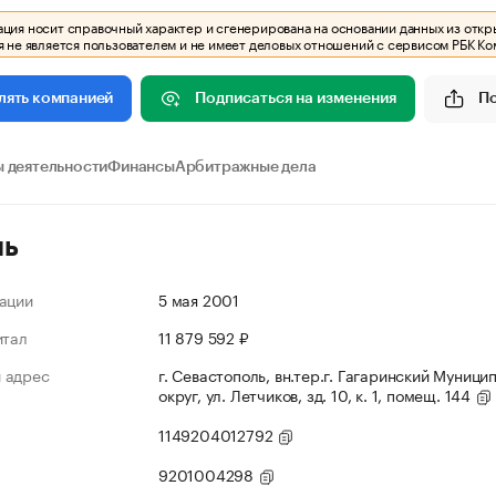
ия носит справочный характер и сгенерирована на основании данных из откр
 не является пользователем и не имеет деловых отношений с сервисом РБК Ко
Подписаться на изменения
П
лять компанией
 деятельности
Финансы
Арбитражные дела
ль
ации
5 мая 2001
итал
11 879 592 ₽
 адрес
г. Севастополь, вн.тер.г. Гагаринский Муниц
округ, ул. Летчиков, зд. 10, к. 1, помещ. 144
1149204012792
9201004298