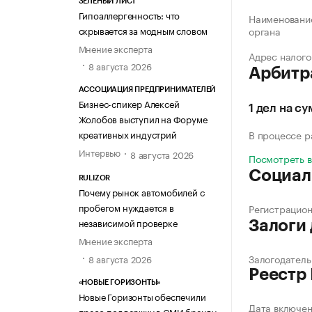
ЗЕЛЁНЫЙ ЛИСТ
Гипоаллергенность: что
Наименование
скрывается за модным словом
органа
Мнение эксперта
Адрес налого
8 августа 2026
Арбитр
АССОЦИАЦИЯ ПРЕДПРИНИМАТЕЛЕЙ
Бизнес-спикер Алексей
1 дел на с
Жолобов выступил на Форуме
креативных индустрий
В процессе 
Интервью
8 августа 2026
Посмотреть 
Социал
RULIZOR
Почему рынок автомобилей с
пробегом нуждается в
Регистрацио
независимой проверке
Залоги
Мнение эксперта
Залогодатель
8 августа 2026
Реестр
«НОВЫЕ ГОРИЗОНТЫ»
Новые Горизонты обеспечили
Дата включе
пресс-поддержку в СМИ бренду