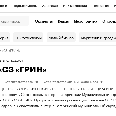
асли
Недвижимость
Autonews
РБК Компании
Телеканал
Р
К Курсы
РБК Life
Тренды
Визионеры
Национальные проекты
Эксперты
Кейсы
Мероприятия
О прое
онный клуб
Исследования
Кредитные рейтинги
Франшизы
Г
терия
IT и технологии
Малый бизнес
Маркетинг и прода
Проверка контрагентов
Политика
Экономика
Бизнес
 «СЗ «ГРИН»
ы
ЛЕНО, 16.02.2024
«СЗ «ГРИН»
Строительство зданий
Строительство жилых и нежилых зданий
БЩЕСТВО С ОГРАНИЧЕННОЙ ОТВЕТСТВЕННОСТЬЮ «СПЕЦИАЛИЗИРО
 по адресу г. Севастополь, вн.тер.г. Гагаринский Муниципальный округ
е: ООО «СЗ «ГРИН».
При регистрации организации присвоен ОГРН
дрес: г. Севастополь, вн.тер.г. Гагаринский Муниципальный округ, ул