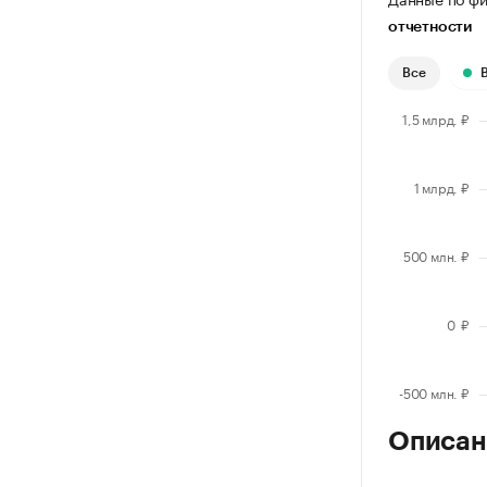
отчетности
Все
Описан