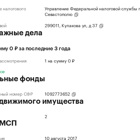
 налогового
Управление Федеральной налоговой службы п
Севастополю
вой
299011, Кулакова ул, д 37
ажные дела
умму 0 ₽ за последние 3 года
рассмотрения
1 на сумму 0 ₽
все
ьные фонды
нный номер СФР
1092773652
 движимого имущества
2
 МСП
ния
10 августа 2017