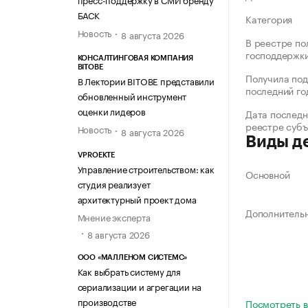
БАСК
Категория
Новость
8 августа 2026
В реестре по
господдержк
КОНСАЛТИНГОВАЯ КОМПАНИЯ
BITOBE
Получила под
В Лектории BITOBE представили
последний го
обновленный инструмент
оценки лидеров
Дата последн
реестре суб
Новость
8 августа 2026
Виды д
VPROEKTE
Управление строительством: как
Основной
студия реализует
архитектурный проект дома
Дополнитель
Мнение эксперта
8 августа 2026
ООО «МАЛЛЕНОМ СИСТЕМС»
Как выбрать систему для
сериализации и агрегации на
производстве
Посмотреть в