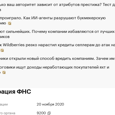
ко ваш авторитет зависит от атрибутов престижа? Тест д
в
 проиграло. Как ИИ-агенты разрушают букмекерскую
рию
ют сильнейших. Почему компании избавляются от лучших
ников
к Wildberries резко нарастил кредиты селлерам до атак н
ики открыли новый способ вредить компаниям. Зачем им
оговики ищут доходы неработающих покупателей яхт и
р
рация ФНС
ации
20 ноября 2020
го органа
9200