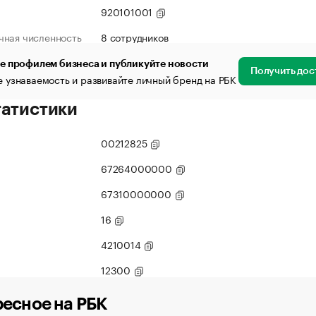
920101001
чная численность
8 сотрудников
е профилем бизнеса и публикуйте новости
Получить дос
 узнаваемость и развивайте личный бренд на РБК
татистики
00212825
67264000000
67310000000
16
4210014
12300
есное на РБК