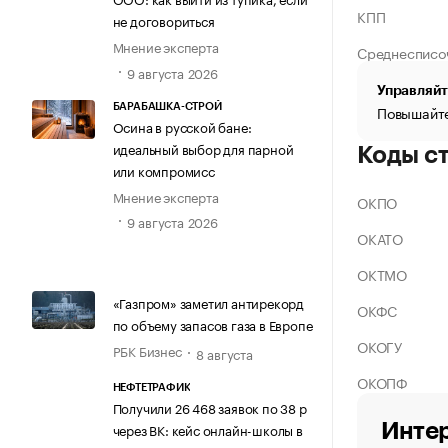
КПП
не договориться
Мнение эксперта
Среднесписо
9 августа 2026
Управляйт
БАРАБАШКА-СТРОЙ
Повышайте
Осина в русской бане:
идеальный выбор для парной
Коды с
или компромисс
Мнение эксперта
ОКПО
9 августа 2026
ОКАТО
ОКТМО
«Газпром» заметил антирекорд
ОКФС
по объему запасов газа в Европе
ОКОГУ
РБК Бизнес
8 августа
ОКОПФ
НЕФТЕТРАФИК
Получили 26 468 заявок по 38 р
Интер
через ВК: кейс онлайн-школы в