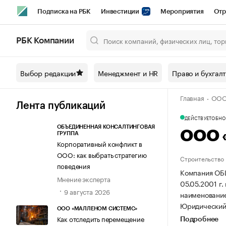
Подписка на РБК
Инвестиции
Мероприятия
Отр
Спорт
Школа управления РБК
РБК Образование
РБ
РБК Компании
Город
Стиль
Крипто
РБК Бизнес-среда
Дискусси
Выбор редакции
Менеджмент и HR
Право и бухгал
Спецпроекты СПб
Конференции СПб
Спецпроекты
Главная
ООО
Технологии и медиа
Финансы
Рынок наличной валют
Лента публикаций
ДЕЙСТВУЕТ
ОБНОВ
ОБЪЕДИНЕННАЯ КОНСАЛТИНГОВАЯ
ООО 
ГРУППА
Корпоративный конфликт в
ООО: как выбрать стратегию
Строительство
поведения
Компания О
Мнение эксперта
05.05.2001 г.
9 августа 2026
наименовани
Юридический а
ООО «МАЛЛЕНОМ СИСТЕМС»
Как отследить перемещение
Подробнее