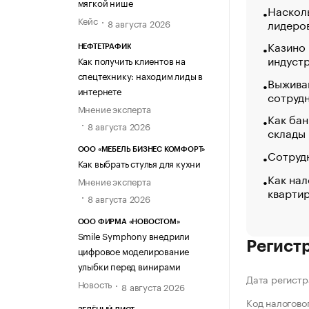
мягкой нише
Насколь
Кейс
лидеро
8 августа 2026
Казино
НЕФТЕТРАФИК
индуст
Как получить клиентов на
спецтехнику: находим лиды в
Выжива
интернете
сотруд
Мнение эксперта
Как бан
8 августа 2026
склады
ООО «МЕБЕЛЬ БИЗНЕС КОМФОРТ»
Сотрудн
Как выбрать стулья для кухни
Как нал
Мнение эксперта
кварти
8 августа 2026
ООО ФИРМА «НОВОСТОМ»
Smile Symphony внедрили
Регист
цифровое моделирование
улыбки перед винирами
Дата регистр
Новость
8 августа 2026
Код налогово