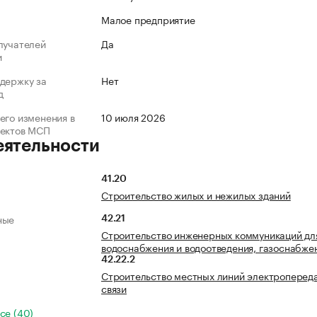
Малое предприятие
лучателей
Да
и
держку за
Нет
д
его изменения в
10 июля 2026
ъектов МСП
еятельности
41.20
Строительство жилых и нежилых зданий
ные
42.21
Строительство инженерных коммуникаций дл
водоснабжения и водоотведения, газоснабже
42.22.2
Строительство местных линий электроперед
связи
се (40)