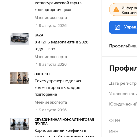
металлургической тары в
Информац
конвертерном цехе
Компания
Мнение эксперта
9 августа 2026
Управ
BAZA
8 и 12 ГБ видеопамяти в 2026
Профиль
Виды
году — все
Мнение эксперта
9 августа 2026
Профи
ЭВОТРЕН
Почему тренер не должен
Дата регистр
комментировать каждое
Уставной кап
повторение
Мнение эксперта
Юридический
9 августа 2026
ОГРН
ОБЪЕДИНЕННАЯ КОНСАЛТИНГОВАЯ
ГРУППА
Корпоративный конфликт в
ИНН
ООО: как выйти из тупика, если