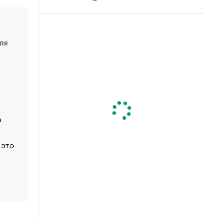
ля
«От спорта тело стареет иначе». Как живет глава ко
создавшей GTA
«Деньги будут не нужны»: что рассказал Маск в инт
Economist
Функции менеджмента: пять ключевых основ эффект
управления
а
ЕС разрешил конфискацию российской нефти — чем
Москва
 это
Стресс обеспеченных людей: почему рост доходов 
счастья
Что обвинения против Павла Дурова значат для Tele
пользователей