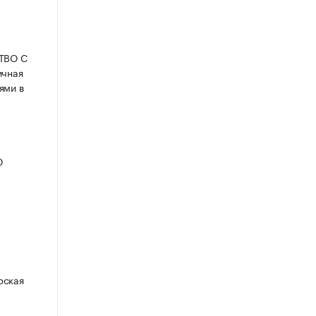
СТВО С
ичная
ями в
Ю
рская