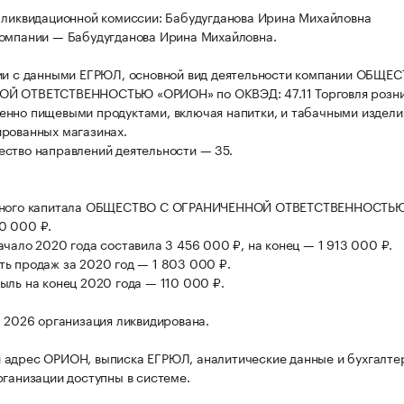
 ликвидационной комиссии: Бабудугданова Ирина Михайловна
омпании — Бабудугданова Ирина Михайловна.
ии с данными ЕГРЮЛ, основной вид деятельности компании ОБЩЕ
Й ОТВЕТСТВЕННОСТЬЮ «ОРИОН» по ОКВЭД: 47.11 Торговля розн
нно пищевыми продуктами, включая напитки, и табачными издели
рованных магазинах.
ство направлений деятельности — 35.
вного капитала ОБЩЕСТВО С ОГРАНИЧЕННОЙ ОТВЕТСТВЕННОСТЬ
0 000 ₽.
ачало 2020 года составила 3 456 000 ₽, на конец — 1 913 000 ₽.
ь продаж за 2020 год — 1 803 000 ₽.
ыль на конец 2020 года — 110 000 ₽.
а 2026 организация ликвидирована.
адрес ОРИОН, выписка ЕГРЮЛ, аналитические данные и бухгалте
рганизации доступны в системе.