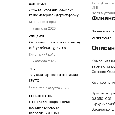
Тип субъекта
ДОМПРЯЖИ
ИНН
Лучшая пряжа для корзинок:
Доля в устав
какие материалы держат форму
Финан
Мнение эксперта
7 августа 2026
Данные по фи
СПЕЦАЙТИ
отчетности
От сильных проектов к сильному
сайту: кейс «Студии Ю»
Описан
Клиентский кейс
Компания О
7 августа 2026
зарегистриров
ТУТУ
Сосново-Озерс
Туту стал партнером фестиваля
КРУТО
Краткое наи
Новость
7 августа 2026
При регистр
ООО «ГЦ ТЕХНО»
030501001.
ГЦ «ТЕХНО» сосредоточит
Юридический 
поставки ключевых
Василенко, д 
направлений XCMG