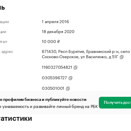
ль
ации
1 апреля 2016
ции
18 декабря 2020
итал
10 000 ₽
 адрес
671430, Респ Бурятия, Еравнинский р-н, село
Сосново-Озерское, ул Василенко, д 51Г
1160327054821
0305396727
030501001
е профилем бизнеса и публикуйте новости
Получить дос
 узнаваемость и развивайте личный бренд на РБК
татистики