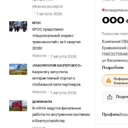
Мнение эксперта
ЛИКВИДИРОВАН
7 августа 2026
ООО 
КРОС
КРОС представил
Розничная торг
«Национальный индекс
Компания ОБ
тревожностей» за II квартал
Еравнинский р
2026г
11603270548
Новость
7 августа 2026
ул Василенко,
«ЛАБОРАТОРИЯ КАСПЕРСКОГО»
Подробнее
Kaspersky запустила
интерактивный портал о
Информац
Компания
глобальной сети партнеров
Новость
7 августа 2026
Подел
ДОМИНАНТА
В «НУН» ведутся финальные
работы по внутренним системам
Профиль
Виды
и благоустройству
Новость