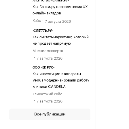
АГЕНТСТВО «БАНКИ.РУ»
Как Банки.ру переосмыслил UX
онлайн-вкладов
Кейс
7 августа 2026
«СЛЕТАТЬ.РУ»
Как считать маркетинг, который
не продает напрямую
Мнение эксперта
7 августа 2026
ООО «ВК РУС»
Как инвестиции в аппараты
Venus модернизировали работу
клиники CANDELA
Клиентский кейс
7 августа 2026
Все публикации