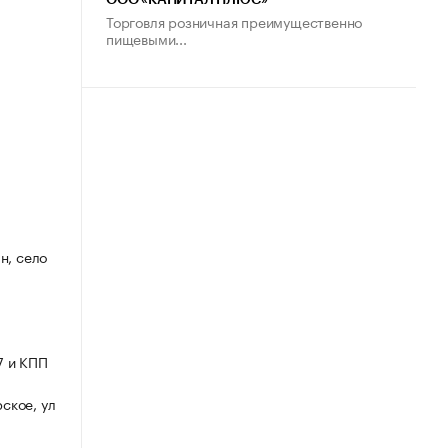
ООО «КАПИТАЛ ПЛЮС»
Торговля розничная преимущественно
пищевыми...
н, село
7 и КПП
ское, ул