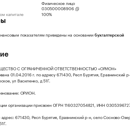
Физическое лицо
030500008906
ном капитале
100%
сы
нансовым показателям приведены на основании
бухгалтерской
ие
БЩЕСТВО С ОГРАНИЧЕННОЙ ОТВЕТСТВЕННОСТЬЮ «ОРИОН»
ана 01.04.2016 г. по адресу 671430, Респ Бурятия, Еравнинский р-
кое, ул Василенко, д 51Г.
менование: ОРИОН.
ации организации присвоен ОГРН 1160327054821, ИНН 030539672
адрес: 671430, Респ Бурятия, Еравнинский р-н, село Сосново-Озер
51Г.