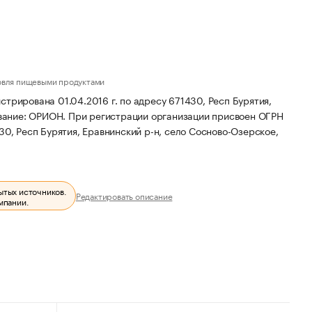
овля пищевыми продуктами
ована 01.04.2016 г. по адресу 671430, Респ Бурятия,
вание: ОРИОН.
При регистрации организации присвоен ОГРН
0, Респ Бурятия, Еравнинский р-н, село Сосново-Озерское,
ытых источников.
Редактировать описание
мпании.