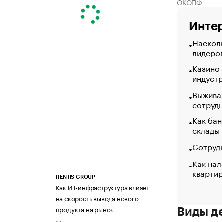
ОКОПФ
Интер
Насколь
лидеро
Казино
индуст
Выжива
сотруд
Как бан
склады
Сотрудн
Как нал
кварти
ITENTIS GROUP
Как ИТ-инфраструктура влияет
на скорость вывода нового
продукта на рынок
Виды д
Мнение эксперта