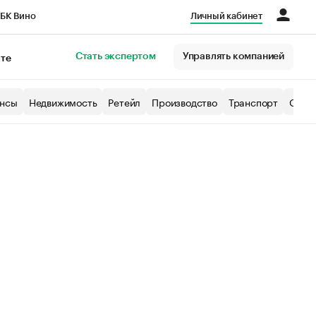
БК Вино
Личный кабинет
Город
Стать экспертом
Управлять компанией
кте
нсы
Недвижимость
Ретейл
Производство
Транспорт
Образ