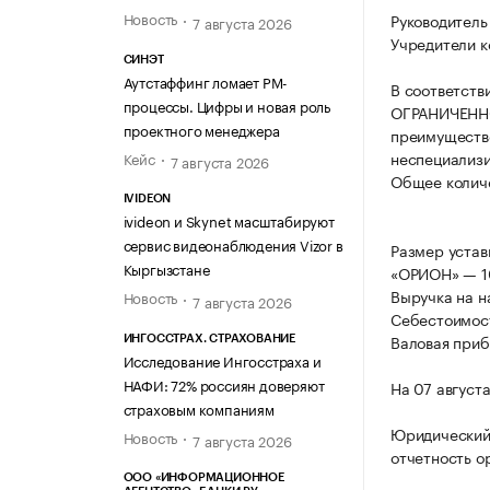
Новость
Руководитель
7 августа 2026
Учредители к
СИНЭТ
Аутстаффинг ломает PM-
В соответств
процессы. Цифры и новая роль
ОГРАНИЧЕННО
проектного менеджера
преимуществе
неспециализи
Кейс
7 августа 2026
Общее количе
IVIDEON
ivideon и Skynet масштабируют
сервис видеонаблюдения Vizor в
Размер уста
Кыргызстане
«ОРИОН» — 1
Выручка на н
Новость
7 августа 2026
Себестоимост
Валовая приб
ИНГОССТРАХ. СТРАХОВАНИЕ
Исследование Ингосстраха и
НАФИ: 72% россиян доверяют
На 07 август
страховым компаниям
Юридический 
Новость
7 августа 2026
отчетность о
ООО «ИНФОРМАЦИОННОЕ