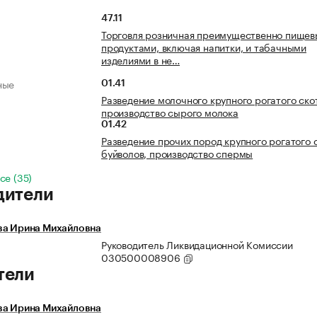
47.11
Торговля розничная преимущественно пище
продуктами, включая напитки, и табачными
изделиями в не…
ные
01.41
Разведение молочного крупного рогатого ско
производство сырого молока
01.42
Разведение прочих пород крупного рогатого 
буйволов, производство спермы
се (35)
дители
ва Ирина Михайловна
Руководитель Ликвидационной Комиссии
030500008906
тели
ва Ирина Михайловна