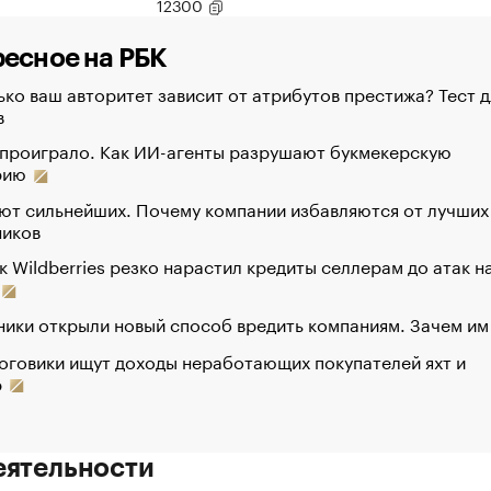
12300
есное на РБК
ко ваш авторитет зависит от атрибутов престижа? Тест д
в
 проиграло. Как ИИ-агенты разрушают букмекерскую
рию
ют сильнейших. Почему компании избавляются от лучших
ников
к Wildberries резко нарастил кредиты селлерам до атак н
ики открыли новый способ вредить компаниям. Зачем им
оговики ищут доходы неработающих покупателей яхт и
р
еятельности