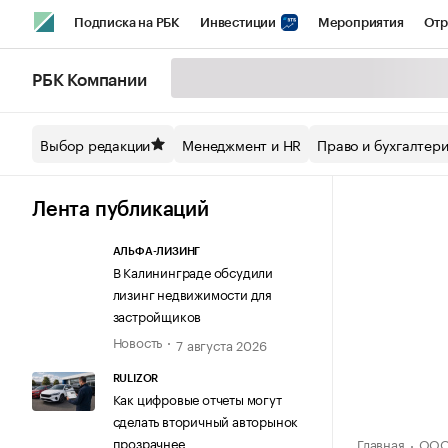
Подписка на РБК
Инвестиции
Мероприятия
Отр
Спорт
Школа управления РБК
РБК Образование
РБ
РБК Компании
Стиль
Крипто
РБК Бизнес-среда
Дискуссионный кл
Выбор редакции
Менеджмент и HR
Право и бухгалтер
Спецпроекты СПб
Конференции СПб
Спецпроекты
Технологии и медиа
Финансы
Рынок наличной валют
Лента публикаций
АЛЬФА-ЛИЗИНГ
В Калининграде обсудили
лизинг недвижимости для
застройщиков
Новость
7 августа 2026
RULIZOR
Как цифровые отчеты могут
сделать вторичный авторынок
прозрачнее
Главная
ООО