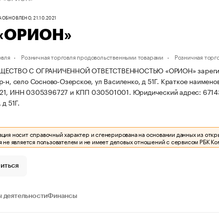
А
ОБНОВЛЕНО, 21.10.2021
«ОРИОН»
овля
Розничная торговля продовольственными товарами
Розничная торг
ЩЕСТВО С ОГРАНИЧЕННОЙ ОТВЕТСТВЕННОСТЬЮ «ОРИОН» зарегистрир
-н, село Сосново-Озерское, ул Василенко, д 51Г.
Краткое наимено
21, ИНН 0305396727 и КПП 030501001.
Юридический адрес: 67143
 д 51Г.
ия носит справочный характер и сгенерирована на основании данных из откр
 не является пользователем и не имеет деловых отношений с сервисом РБК Ко
иться
 деятельности
Финансы