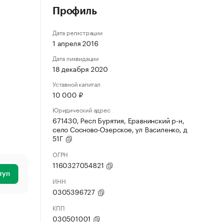
Профиль
Дата регистрации
1 апреля 2016
Дата ликвидации
18 декабря 2020
Уставной капитал
10 000 ₽
Юридический адрес
671430, Респ Бурятия, Еравнинский р-н,
село Сосново-Озерское, ул Василенко, д
51Г
ОГРН
1160327054821
туп
ИНН
0305396727
КПП
030501001