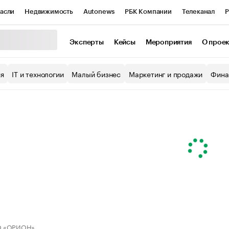
асли
Недвижимость
Autonews
РБК Компании
Телеканал
Р
К Курсы
РБК Life
Тренды
Визионеры
Национальные проекты
Эксперты
Кейсы
Мероприятия
О прое
уб
Исследования
Кредитные рейтинги
Франшизы
Газета
ия
IT и технологии
Малый бизнес
Маркетинг и продажи
Фина
Проверка контрагентов
Политика
Экономика
Бизнес
ы
 «ОРИОН»