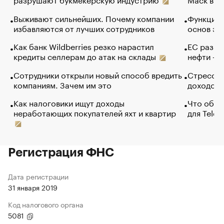
Выживают сильнейших. Почему компании
Функции 
избавляются от лучших сотрудников
основ эф
Как банк Wildberries резко нарастил
ЕС разре
кредиты селлерам до атак на склады
нефти — 
Сотрудники открыли новый способ вредить
Стресс о
компаниям. Зачем им это
доходов 
Как налоговики ищут доходы
Что обви
неработающих покупателей яхт и квартир
для Tele
Регистрация ФНС
Дата регистрации
31 января 2019
Код налогового органа
5081