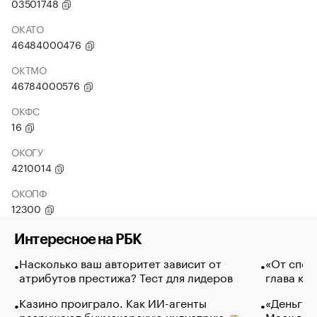
03501748
ОКАТО
46484000476
ОКТМО
46784000576
ОКФС
16
ОКОГУ
4210014
ОКОПФ
12300
Интересное на РБК
Насколько ваш авторитет зависит от
«От спор
атрибутов престижа? Тест для лидеров
глава ко
Казино проиграло. Как ИИ-агенты
«Деньги б
разрушают букмекерскую индустрию
Маск в и