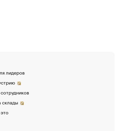
для лидеров
дустрию
 сотрудников
на склады
 это