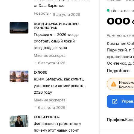
от Data Sapience
ДЕЙСТВУЕТ
ОБНОВ
Новость
6 августа 2026
ООО 
ФОНД «НАУКА. ИСКУССТВО.
ТЕХНОЛОГИИ»
Персеиды — 2026: когда
Архитектура и 
смотреть самый яркий
Компания ОБ
звездопад августа
Пермский, г. 
Мнение эксперта
организации
Осипенко, д. 5
6 августа 2026
Подробнее
EXNODE
еСИМ Беларусь: как купить,
Информац
установить и активировать в
Компания
2026 году
Мнение эксперта
Управ
6 августа 2026
ООО «ПРОСТО.»
Профиль
Виды
Финансовая грамотность:
почему этот навык стоит