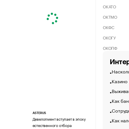
ОКАТО
ОКТМО
ОКФС
ОКОГУ
ОКОПФ
Интер
Насколь
Казино
Выжива
Как бан
Сотрудн
ASTERUS
Девелопмент вступает в эпоху
Как на
естественного отбора