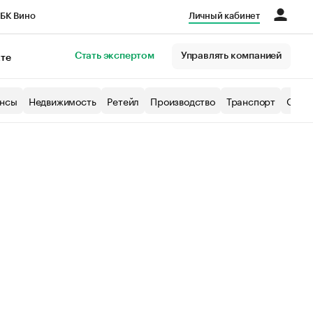
БК Вино
Личный кабинет
Город
Стать экспертом
Управлять компанией
кте
нсы
Недвижимость
Ретейл
Производство
Транспорт
Образ