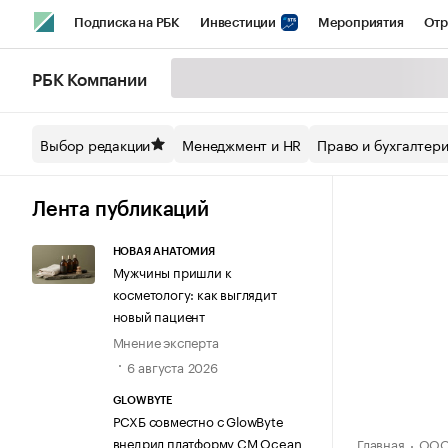
Подписка на РБК
Инвестиции
Мероприятия
Отр
Спорт
Школа управления РБК
РБК Образование
РБ
РБК Компании
Стиль
Крипто
РБК Бизнес-среда
Дискуссионный кл
Выбор редакции
Менеджмент и HR
Право и бухгалтер
Спецпроекты СПб
Конференции СПб
Спецпроекты
Технологии и медиа
Финансы
Рынок наличной валют
Лента публикаций
НОВАЯ АНАТОМИЯ
Мужчины пришли к
косметологу: как выглядит
новый пациент
Мнение эксперта
6 августа 2026
GLOWBYTE
РСХБ совместно с GlowByte
внедрил платформу CM Ocean
Главная
ООО