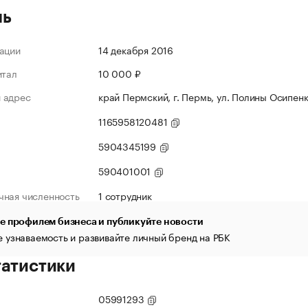
ль
ации
14 декабря 2016
итал
10 000 ₽
 адрес
край Пермский, г. Пермь, ул. Полины Осипенко
1165958120481
5904345199
590401001
чная численность
1 сотрудник
е профилем бизнеса и публикуйте новости
 узнаваемость и развивайте личный бренд на РБК
татистики
05991293