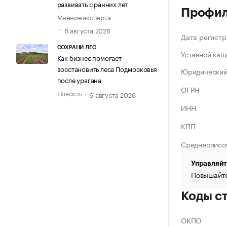
развивать с ранних лет
Профи
Мнение эксперта
6 августа 2026
Дата регистр
СОХРАНИ ЛЕС
Уставной кап
Как бизнес помогает
восстановить леса Подмосковья
Юридический
после урагана
ОГРН
Новость
6 августа 2026
ИНН
КПП
Среднесписо
Управляйт
Повышайте
Коды с
ОКПО