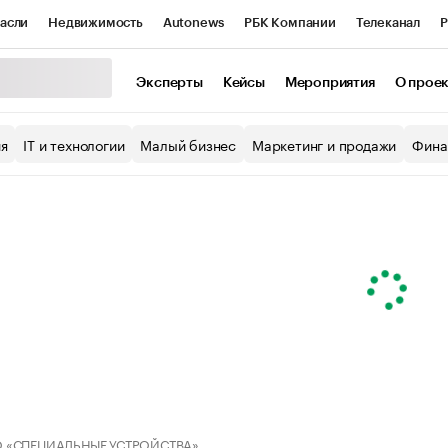
асли
Недвижимость
Autonews
РБК Компании
Телеканал
Р
К Курсы
РБК Life
Тренды
Визионеры
Национальные проекты
Эксперты
Кейсы
Мероприятия
О прое
уб
Исследования
Кредитные рейтинги
Франшизы
Газета
ия
IT и технологии
Малый бизнес
Маркетинг и продажи
Фина
Проверка контрагентов
Политика
Экономика
Бизнес
ы
 «СПЕЦИАЛЬНЫЕ УСТРОЙСТВА»