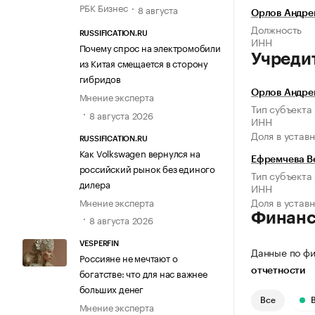
РБК Бизнес
8 августа
Орлов Андре
Должность
RUSSIFICATION.RU
ИНН
Почему спрос на электромобили
Учреди
из Китая смещается в сторону
гибридов
Орлов Андре
Мнение эксперта
Тип субъекта
8 августа 2026
ИНН
Доля в устав
RUSSIFICATION.RU
Как Volkswagen вернулся на
Ефремчева В
российский рынок без единого
Тип субъекта
дилера
ИНН
Доля в устав
Мнение эксперта
Финан
8 августа 2026
VESPERFIN
Данные по фи
Россияне не мечтают о
богатстве: что для нас важнее
отчетности
больших денег
Все
Мнение эксперта