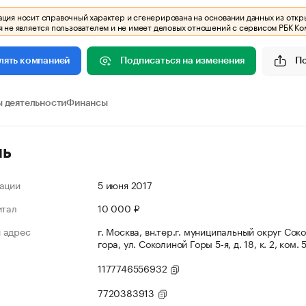
ия носит справочный характер и сгенерирована на основании данных из откр
 не является пользователем и не имеет деловых отношений с сервисом РБК Ко
Подписаться на изменения
П
лять компанией
 деятельности
Финансы
ль
ации
5 июня 2017
итал
10 000 ₽
 адрес
г. Москва, вн.тер.г. муниципальный округ Сок
гора, ул. Соколиной Горы 5-я, д. 18, к. 2, ком. 
1177746556932
7720383913