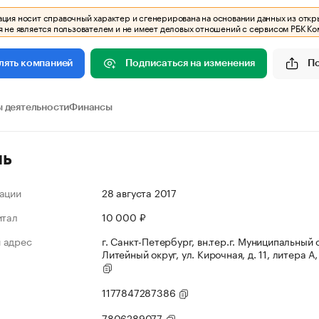
ия носит справочный характер и сгенерирована на основании данных из откр
 не является пользователем и не имеет деловых отношений с сервисом РБК Ко
Подписаться на изменения
П
лять компанией
 деятельности
Финансы
ль
ации
28 августа 2017
итал
10 000 ₽
 адрес
г. Санкт-Петербург, вн.тер.г. Муниципальный 
Литейный округ, ул. Кирочная, д. 11, литера А,
1177847287386
7806289077