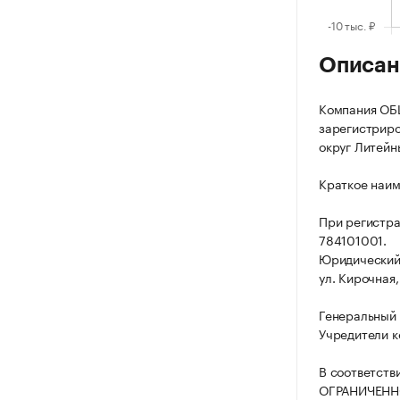
Описан
Компания О
зарегистриров
округ Литейный
Краткое наи
При регистр
784101001.
Юридический 
ул. Кирочная, 
Генеральный 
Учредители к
В соответств
ОГРАНИЧЕНН