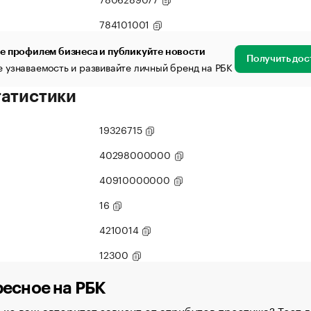
784101001
е профилем бизнеса и публикуйте новости
Получить дос
 узнаваемость и развивайте личный бренд на РБК
татистики
19326715
40298000000
40910000000
16
4210014
12300
есное на РБК
ко ваш авторитет зависит от атрибутов престижа? Тест д