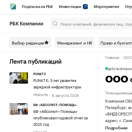
Подписка на РБК
Инвестиции
Мероприятия
Отр
Спорт
Школа управления РБК
РБК Образование
РБ
РБК Компании
Город
Стиль
Крипто
РБК Бизнес-среда
Дискусси
Выбор редакции
Менеджмент и HR
Право и бухгал
Спецпроекты СПб
Конференции СПб
Спецпроекты
Главная
ООО
Технологии и медиа
Финансы
Рынок наличной валют
Лента публикаций
ДЕЙСТВУЕТ
ОБНОВ
PUNKT E
ООО 
PUNKT E: 5 лет развития
зарядной инфраструктуры
Телерадиовеща
Новость
6 августа 2026
Компания ОБ
БФ «АБСОЛЮТ—ПОМОЩЬ»
Петербург, вн
БФ «Абсолют—Помощь»
«ВИДЕОРЕСП
опубликовал годовой отчет за
адрес: г. Сан
2025 год
Подробнее
Новость