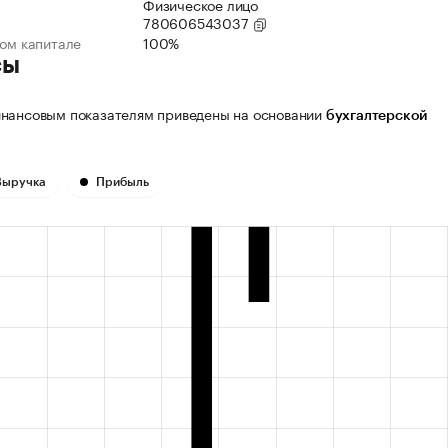
Физическое лицо
780606543037
ном капитале
100%
сы
нансовым показателям приведены на основании
бухгалтерской
Выручка
Прибыль