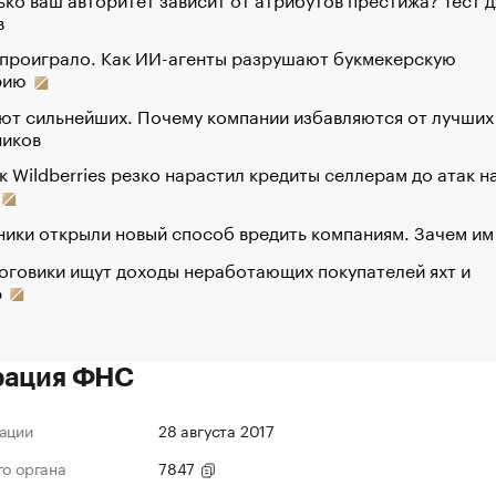
в
 проиграло. Как ИИ-агенты разрушают букмекерскую
рию
ют сильнейших. Почему компании избавляются от лучших
ников
к Wildberries резко нарастил кредиты селлерам до атак н
ики открыли новый способ вредить компаниям. Зачем им
оговики ищут доходы неработающих покупателей яхт и
р
рация ФНС
ации
28 августа 2017
го органа
7847