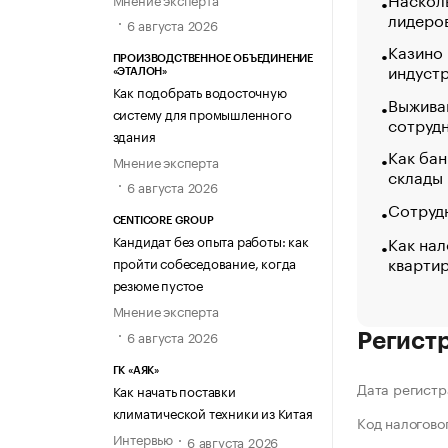
лидеро
6 августа 2026
Казино
ПРОИЗВОДСТВЕННОЕ ОБЪЕДИНЕНИЕ
индуст
«ЭТАЛОН»
Как подобрать водосточную
Выжива
систему для промышленного
сотруд
здания
Как бан
Мнение эксперта
склады
6 августа 2026
Сотрудн
CENTICORE GROUP
Как нал
Кандидат без опыта работы: как
кварти
пройти собеседование, когда
резюме пустое
Мнение эксперта
6 августа 2026
Регист
ГК «АЯК»
Дата регистр
Как начать поставки
климатической техники из Китая
Код налогово
Интервью
6 августа 2026