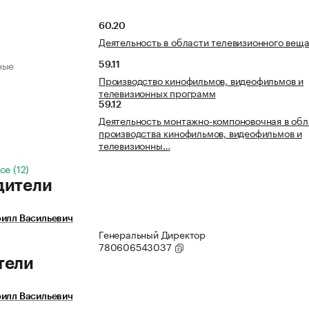
60.20
Деятельность в области телевизионного вещ
ные
59.11
Производство кинофильмов, видеофильмов и
телевизионных программ
59.12
Деятельность монтажно-компоновочная в обл
производства кинофильмов, видеофильмов и
телевизионны…
се (12)
дители
илл Васильевич
Генеральный Директор
780606543037
тели
илл Васильевич