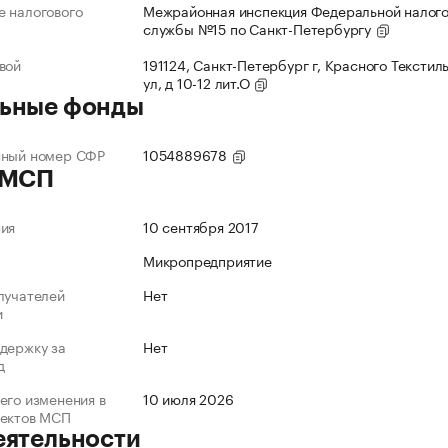
 налогового
Межрайонная инспекция Федеральной налог
службы №15 по Санкт-Петербургу
вой
191124, Санкт-Петербург г, Красного Текстил
ул, д 10-12 лит.О
ьные фонды
нный номер СФР
1054889678
 МСП
ния
10 сентября 2017
Микропредприятие
лучателей
Нет
и
держку за
Нет
д
его изменения в
10 июля 2026
ъектов МСП
еятельности