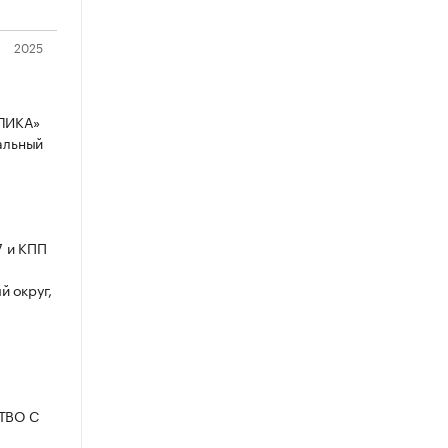
ЛИКА»
пальный
7 и КПП
й округ,
СТВО С