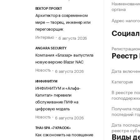
Наименование
органа
ВЕКТОР ПРОЕКТ
Архитектор в современном
Адрес налого
мире — творец, инженер или
переговорщик
Социал
Интервью
6 августа 2026
Регистрацио
ANGARA SECURITY
Компания «Блазар» выпустила
Реестр
новую версию Blazar NAC
Новость
Дата включе
6 августа 2026
Категория
ИНФИНИТУМ
ИНФИНИТУМ и «Альфа-
В реестре по
Капитал» перевели
господдержк
обслуживание ПИФ на
Получила под
цифровую модель
последний го
Новость
6 августа 2026
Дата последн
THAI-SPA «7 КРАСОК»
реестре суб
Как сэкономить на посещение
Виды д