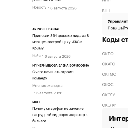
Новость
6 августа 2026
КПП
Управляйт
Повышайте
ARTSOFTE DIGITAL
Принесли 364 целевых лида за 8
Коды с
месяцев застройщику ИЖС в
Крыму
ОКПО
Кейс
6 августа 2026
ОКАТО
ИП ЧЕРНЫШОВА ЕЛЕНА БОРИСОВНА
С чего начинать строить
ОКТМО
команду
ОКФС
Мнение эксперта
6 августа 2026
ОКОГУ
RIXET
ОКОПФ
Почему смартфон не заменяет
нагрудный видеорегистратор в
Интер
бизнесе
Насколь
Мнение эксперта