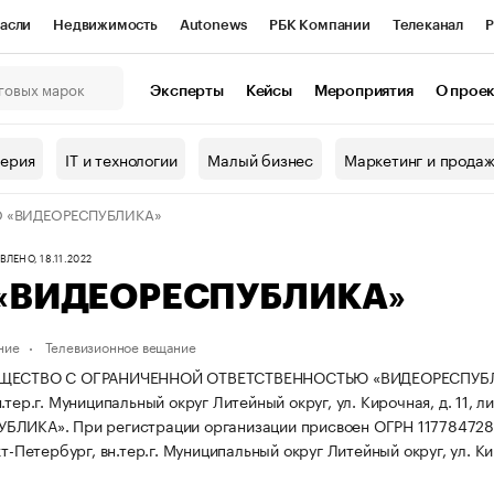
асли
Недвижимость
Autonews
РБК Компании
Телеканал
Р
К Курсы
РБК Life
Тренды
Визионеры
Национальные проекты
Эксперты
Кейсы
Мероприятия
О прое
онный клуб
Исследования
Кредитные рейтинги
Франшизы
Г
терия
IT и технологии
Малый бизнес
Маркетинг и прода
Проверка контрагентов
Политика
Экономика
Бизнес
 «ВИДЕОРЕСПУБЛИКА»
ы
ЛЕНО, 18.11.2022
«ВИДЕОРЕСПУБЛИКА»
ние
Телевизионное вещание
ЩЕСТВО С ОГРАНИЧЕННОЙ ОТВЕТСТВЕННОСТЬЮ «ВИДЕОРЕСПУБЛИКА» 
.тер.г. Муниципальный округ Литейный округ, ул. Кирочная, д. 11, ли
УБЛИКА».
При регистрации организации присвоен ОГРН 11778472
кт-Петербург, вн.тер.г. Муниципальный округ Литейный округ, ул. Киро