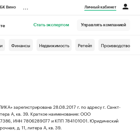
...
БК Вино
Личный кабинет
Стать экспертом
Управлять компанией
кте
азета
жи
Финансы
Недвижимость
Ретейл
Производство
зарегистрирована 28.08.2017 г. по адресу г. Санкт-
тера А, кв. 39.
Краткое наименование: ООО
87386, ИНН 7806289077 и КПП 784101001.
Юридический
чная, д. 11, литера А, кв. 39.