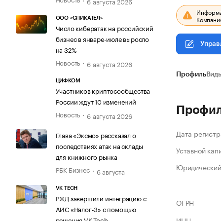
6 августа 2026
Информац
Компания
ООО «СПИКАТЕЛ»
Число кибератак на российский
бизнес в январе-июле выросло
Управ
на 32%
Новость
6 августа 2026
Профиль
Виды
ЦИФКОМ
Участников криптосообщества
России ждут 10 изменений
Профи
Новость
6 августа 2026
Дата регистр
Глава «Эксмо» рассказал о
последствиях атак на склады
Уставной кап
для книжного рынка
Юридический
РБК Бизнес
6 августа
VK TECH
РЖД завершили интеграцию с
ОГРН
АИС «Налог-3» с помощью
решения VK Tech
ИНН