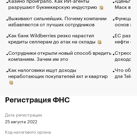
Казино проиграло. Как ИИ-агенты
«Деньги б
разрушают букмекерскую индустрию
Маск в и
Выживают сильнейших. Почему компании
Функции 
избавляются от лучших сотрудников
основ эф
Как банк Wildberries резко нарастил
ЕС разре
кредиты селлерам до атак на склады
нефти — 
Сотрудники открыли новый способ вредить
Стресс о
компаниям. Зачем им это
доходов 
Как налоговики ищут доходы
Что обви
неработающих покупателей яхт и квартир
для Tele
Регистрация ФНС
Дата регистрации
25 августа 2022
Код налогового органа