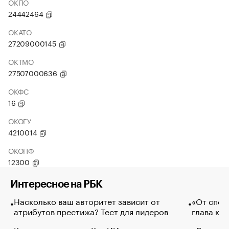
ОКПО
24442464
ОКАТО
27209000145
ОКТМО
27507000636
ОКФС
16
ОКОГУ
4210014
ОКОПФ
12300
Интересное на РБК
Насколько ваш авторитет зависит от
«От спор
атрибутов престижа? Тест для лидеров
глава ко