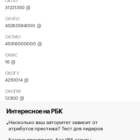
ОКПО
31221350
ОКАТО
45263594000
ОКТМО
45316000000
ОКФС
16
ОКОГУ
4210014
ОКОПФ
12300
Интересное на РБК
Насколько ваш авторитет зависит от
атрибутов престижа? Тест для лидеров
Казино проиграло. Как ИИ-агенты