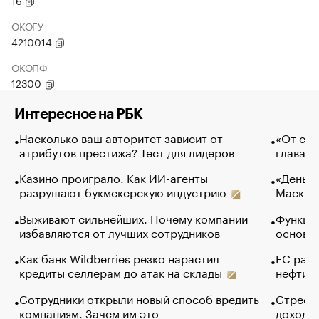
16
ОКОГУ
4210014
ОКОПФ
12300
Интересное на РБК
Насколько ваш авторитет зависит от
«От спо
атрибутов престижа? Тест для лидеров
глава к
Казино проиграло. Как ИИ-агенты
«Деньги
разрушают букмекерскую индустрию
Маск в 
Выживают сильнейших. Почему компании
Функции
избавляются от лучших сотрудников
основ э
Как банк Wildberries резко нарастил
ЕС раз
кредиты селлерам до атак на склады
нефти —
Сотрудники открыли новый способ вредить
Стресс 
компаниям. Зачем им это
доходов