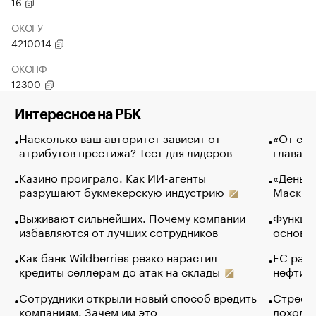
16
ОКОГУ
4210014
ОКОПФ
12300
Интересное на РБК
Насколько ваш авторитет зависит от
«От спо
атрибутов престижа? Тест для лидеров
глава к
Казино проиграло. Как ИИ-агенты
«Деньги
разрушают букмекерскую индустрию
Маск в 
Выживают сильнейших. Почему компании
Функции
избавляются от лучших сотрудников
основ э
Как банк Wildberries резко нарастил
ЕС раз
кредиты селлерам до атак на склады
нефти —
Сотрудники открыли новый способ вредить
Стресс 
компаниям. Зачем им это
доходов