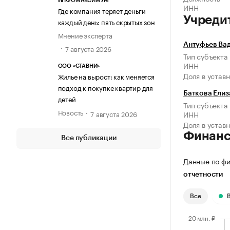
ИНФОМАКСИМУМ
ИНН
Где компания теряет деньги
Учреди
каждый день: пять скрытых зон
Мнение эксперта
Антуфьев Ва
7 августа 2026
Тип субъекта
ИНН
ООО «СТАВНИ»
Доля в устав
Жилье на вырост: как меняется
подход к покупке квартир для
Баткова Ели
детей
Тип субъекта
Новость
7 августа 2026
ИНН
Доля в устав
Финан
Все публикации
Данные по фи
отчетности
Все