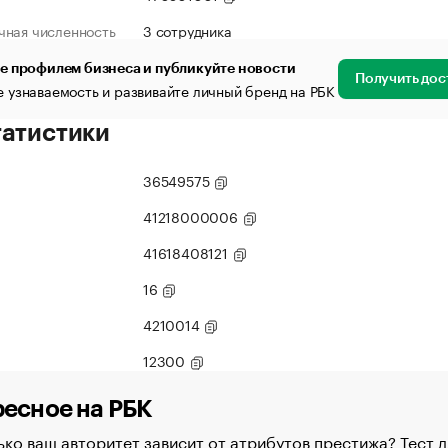
чная численность
3 сотрудника
е профилем бизнеса и публикуйте новости
Получить дос
 узнаваемость и развивайте личный бренд на РБК
татистики
36549575
41218000006
41618408121
16
4210014
12300
есное на РБК
ко ваш авторитет зависит от атрибутов престижа? Тест д