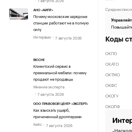
Среднесписо
АНО «АИПР»
Почему московские зарядные
Управляйт
станции работают не в полную
Повышайте
силу
Интервью
7 августа 2026
Коды с
ОКПО
RICCHE
ОКАТО
Клиентский сервис в
премиальной мебели: почему
ОКТМО
продают не продавцы
ОКФС
Мнение эксперта
7 августа 2026
ОКОГУ
ООО ПРАВОВОЙ ЦЕНТР «ЭКСПЕРТ»
ОКОПФ
Как взыскать ущерб,
причиненный дропперами
Интер
Кейс
7 августа 2026
Насколь