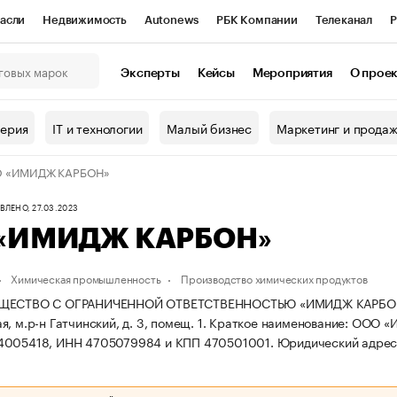
асли
Недвижимость
Autonews
РБК Компании
Телеканал
Р
К Курсы
РБК Life
Тренды
Визионеры
Национальные проекты
Эксперты
Кейсы
Мероприятия
О прое
онный клуб
Исследования
Кредитные рейтинги
Франшизы
Г
терия
IT и технологии
Малый бизнес
Маркетинг и прода
Проверка контрагентов
Политика
Экономика
Бизнес
 «ИМИДЖ КАРБОН»
ы
ЛЕНО, 27.03.2023
«ИМИДЖ КАРБОН»
Химическая промышленность
Производство химических продуктов
ЩЕСТВО С ОГРАНИЧЕННОЙ ОТВЕТСТВЕННОСТЬЮ «ИМИДЖ КАРБОН» за
, м.р-н Гатчинский, д. 3, помещ. 1.
Краткое наименование: ООО 
4005418, ИНН 4705079984 и КПП 470501001.
Юридический адрес: 