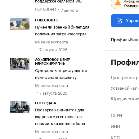
поддержке селлеров WB
Информац
Компания
РБК Бизнес
7 августа
ПОВЕСТОК.НЕТ
Управ
Нужен ли военный билет для
получения загранпаспорта
Профиль
Виды
Мнение эксперта
7 августа 2026
АО «ДЕЛОВОЙ ЦЕНТР
Профи
НЕЙРОХИРУРГИИ»
Судорожные приступы: что
Дата регистр
нужно знать пациенту
Мнение эксперта
Уставной кап
7 августа 2026
Юридический
СПЕКТРДАТА
Проверка кандидатов для
ОГРН
кадрового агентства: как
повысить качество отбора
ИНН
Мнение эксперта
КПП
7 августа 2026