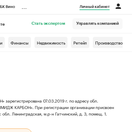
...
БК Вино
Личный кабинет
Стать экспертом
Управлять компанией
кте
азета
жи
Финансы
Недвижимость
Ретейл
Производство
регистрирована 07.03.2019 г. по адресу обл.
«ИМИДЖ КАРБОН».
При регистрации организации присвоен
обл. Ленинградская, м.р-н Гатчинский, д. 3, помещ. 1.