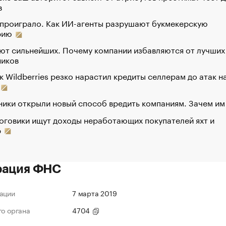
в
 проиграло. Как ИИ-агенты разрушают букмекерскую
рию
ют сильнейших. Почему компании избавляются от лучших
ников
к Wildberries резко нарастил кредиты селлерам до атак н
ики открыли новый способ вредить компаниям. Зачем им
оговики ищут доходы неработающих покупателей яхт и
р
рация ФНС
ации
7 марта 2019
го органа
4704