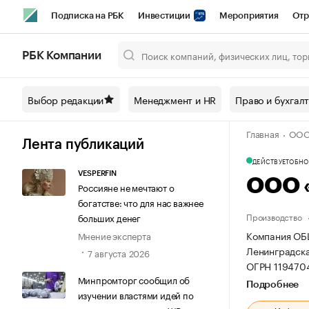
Подписка на РБК
Инвестиции
Мероприятия
Отр
Спорт
Школа управления РБК
РБК Образование
РБ
РБК Компании
Город
Стиль
Крипто
РБК Бизнес-среда
Дискусси
Выбор редакции
Менеджмент и HR
Право и бухгал
Спецпроекты СПб
Конференции СПб
Спецпроекты
Главная
ООО
Технологии и медиа
Финансы
Рынок наличной валют
Лента публикаций
ДЕЙСТВУЕТ
ОБНОВ
VESPERFIN
ООО 
Россияне не мечтают о
богатстве: что для нас важнее
Производство
больших денег
Компания ОБ
Мнение эксперта
Ленинградская
7 августа 2026
ОГРН 119470
Минпромторг сообщил об
Подробнее
изучении властями идей по