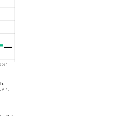
Н»
 д. 3,
4 и КПП