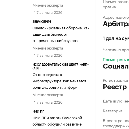
Наименование
Мнение эксперта
органа
7 августа 2026
Адрес налого
SERVICEPIPE
Арбитр
Эшелонированная оборона: как
защищать бизнес от
1 дел на су
современных киберугроз
Мнение эксперта
Частично про
7 августа 2026
Посмотреть 
Социал
ИССЛЕДОВАТЕЛЬСКИЙ ЦЕНТР «АБП»
(ABL)
От посредника к
Регистрацио
инфраструктуре: как меняется
Реестр
роль цифровых платформ
Мнение эксперта
Дата включе
7 августа 2026
Категория
НИИ ПГ
НИИ ПГ и власти Самарской
В реестре по
области обсудили развитие
господдержк