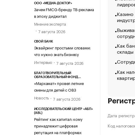
лидеро
ООО «МЕДИА-ДОКТОР»
Зачем FMCG-бренду ТВ-реклама
Казино
в эпоху диджитал
индуст
Мнение эксперта
Выжива
7 августа 2026
сотруд
СВОЙ БАНК
Как бан
Эквайринг простыми словами:
склады
что нужно знать бизнесу
Сотрудн
Интервью
7 августа 2026
Как нал
БЛАГОТВОРИТЕЛЬНЫЙ
кварти
ОБРАЗОВАТЕЛЬНЫЙ ФОНД
«МАРХАМАТ»
«Мархамат» провел летние
смены для детей с ОВЗ
Новость
7 августа 2026
Регист
ИССЛЕДОВАТЕЛЬСКИЙ ЦЕНТР «АБП»
(ABL)
Дата регистр
Рейтинг как капитал: кому
Код налогово
принадлежит цифровая
репутация на платформах