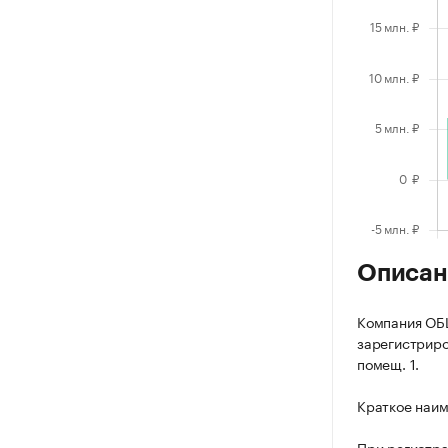
Описан
Компания О
зарегистриров
помещ. 1.
Краткое наи
При регистр