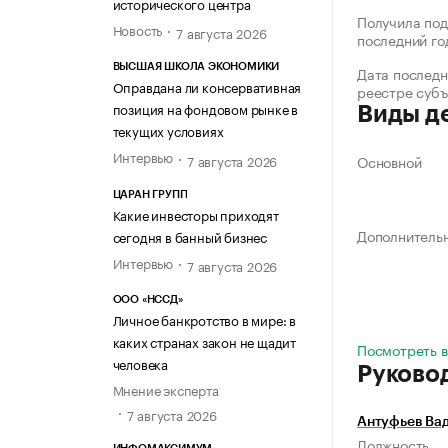
исторического центра
Получила под
Новость
7 августа 2026
последний го
ВЫСШАЯ ШКОЛА ЭКОНОМИКИ
Дата последн
Оправдана ли консервативная
реестре суб
позиция на фондовом рынке в
Виды д
текущих условиях
Интервью
7 августа 2026
Основной
ЦАРАН ГРУПП
Какие инвесторы приходят
Дополнитель
сегодня в банный бизнес
Интервью
7 августа 2026
ООО «НССД»
Личное банкротство в мире: в
каких странах закон не щадит
Посмотреть в
человека
Руково
Мнение эксперта
7 августа 2026
Антуфьев Ва
Должность