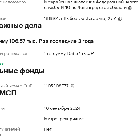
 налогового
Межрайонная инспекция Федеральной налог
службы №10 по Ленинградской области
вой
188801, г.Выборг, ул.Гагарина, 27 А
ажные дела
мму 106,57 тыс. ₽ за последние 3 года
игранных дел
1 на сумму 106,57 тыс. ₽
все
ьные фонды
нный номер СФР
1105308777
 МСП
ния
10 сентября 2024
Микропредприятие
лучателей
Нет
и