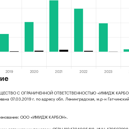
ие
БЩЕСТВО С ОГРАНИЧЕННОЙ ОТВЕТСТВЕННОСТЬЮ «ИМИДЖ КАРБО
ана 07.03.2019 г. по адресу обл. Ленинградская, м.р-н Гатчинский,
менование: ООО «ИМИДЖ КАРБОН».
ации организации присвоен ОГРН 1194704005418, ИНН 470507998