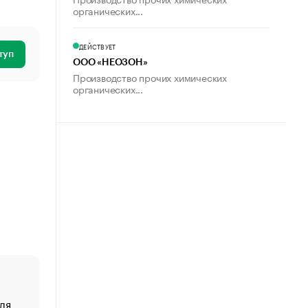
органических...
ДЕЙСТВУЕТ
туп
ООО «НЕОЗОН»
Производство прочих химических
органических...
ля
«От спорта тело стареет иначе». Как живет глава ко