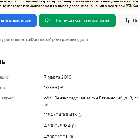
ия носит справочный характер и сгенерирована на основании данных из откр
 не является пользователем и не имеет деловых отношений с сервисом РБК Ко
Подписаться на изменения
П
лять компанией
 деятельности
Финансы
Арбитражные дела
ль
ации
7 марта 2019
итал
10 000 ₽
 адрес
обл. Ленинградская, м.р-н Гатчинский, д. 3, п
1194704005418
4705079984
470501001