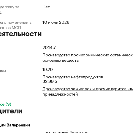
держку за
Нет
д
его изменения в
10 июля 2026
ъектов МСП
еятельности
20.14.7
Производство прочих химических органическ
основных веществ
ные
19.20
Производство нефтепродуктов
32.99.5
Производство зажигалок и прочих курительн
принадлежностей
се (9)
дители
дим Валерьевич
Генеральный Директор