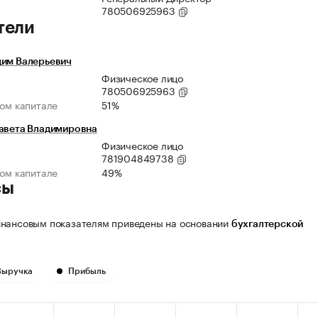
780506925963
тели
дим Валерьевич
Физическое лицо
780506925963
ном капитале
51%
завета Владимировна
Физическое лицо
781904849738
ном капитале
49%
сы
нансовым показателям приведены на основании
бухгалтерской
Выручка
Прибыль