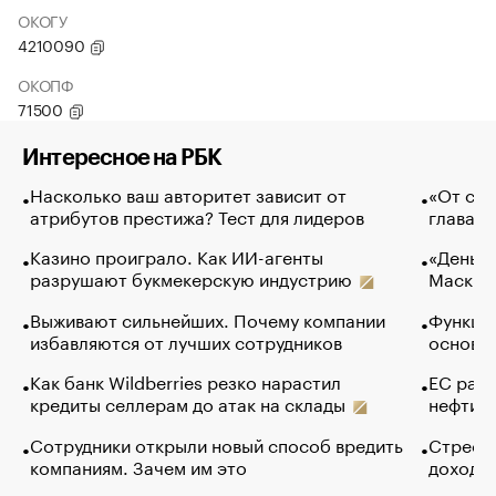
ОКОГУ
4210090
ОКОПФ
71500
Интересное на РБК
Насколько ваш авторитет зависит от
«От спо
атрибутов престижа? Тест для лидеров
глава к
Казино проиграло. Как ИИ-агенты
«Деньги
разрушают букмекерскую индустрию
Маск в 
Выживают сильнейших. Почему компании
Функции
избавляются от лучших сотрудников
основ э
Как банк Wildberries резко нарастил
ЕС раз
кредиты селлерам до атак на склады
нефти —
Сотрудники открыли новый способ вредить
Стресс 
компаниям. Зачем им это
доходов