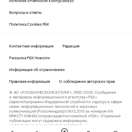
Источник отчетности Контур.Фокус
Вопросы и ответы
Политика Cookies РБК
Контактная информация
Редакция
Рассылка РБК Новости
Информация об ограничениях
Правовая информация
О соблюдении авторских прав
© АО «РОСБИЗНЕСКОНСАЛТИНГ»,
1995–2026.
Сообщения
и материалы информационного агентства «РБК»
(зарегистрировано Федеральной службой по надзору в сфере
связи, информационных технологий и массовых
коммуникаций (Роскомнадзор) 09.12.2015 за номером ИА
№ФС77-63848) сопровождаются пометкой «РБК». Отдельные
публикации могут содержать информацию,
не предназначенную для пользователей
до 18 лет.
companycardsfeedback@rbc.ru