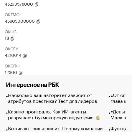
45293578000
ОКТМО
45905000000
ОКФС
16
ОКОГУ
4210014
ОКОПФ
12300
Интересное на РБК
Насколько ваш авторитет зависит от
«От спор
атрибутов престижа? Тест для лидеров
глава ко
Казино проиграло. Как ИИ-агенты
«Деньги б
разрушают букмекерскую индустрию
Маск в и
Выживают сильнейших. Почему компании
Функции 