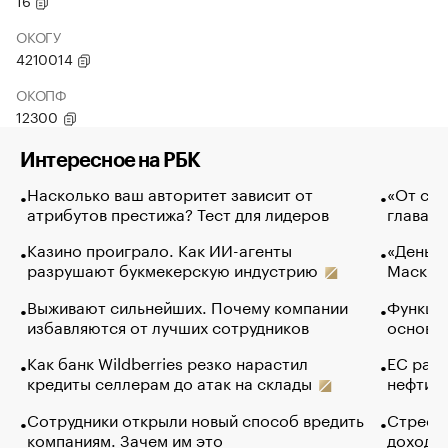
16
ОКОГУ
4210014
ОКОПФ
12300
Интересное на РБК
Насколько ваш авторитет зависит от
«От спо
атрибутов престижа? Тест для лидеров
глава к
Казино проиграло. Как ИИ-агенты
«Деньги
разрушают букмекерскую индустрию
Маск в 
Выживают сильнейших. Почему компании
Функции
избавляются от лучших сотрудников
основ э
Как банк Wildberries резко нарастил
ЕС раз
кредиты селлерам до атак на склады
нефти —
Сотрудники открыли новый способ вредить
Стресс 
компаниям. Зачем им это
доходов