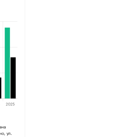
ана
о, ул.