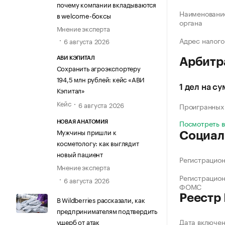
почему компании вкладываются
Наименование
в welcome-боксы
органа
Мнение эксперта
Адрес налого
6 августа 2026
АВИ КЭПИТАЛ
Арбитр
Сохранить агроэкспортеру
194,5 млн рублей: кейс «АВИ
1 дел на с
Кэпитал»
Кейс
6 августа 2026
Проигранных
Посмотреть 
НОВАЯ АНАТОМИЯ
Мужчины пришли к
Социал
косметологу: как выглядит
новый пациент
Регистрацио
Мнение эксперта
Регистрацио
6 августа 2026
ФОМС
Реестр
В Wildberries рассказали, как
предпринимателям подтвердить
Дата включе
ущерб от атак