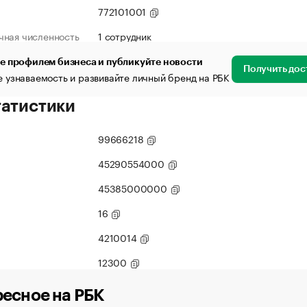
772101001
чная численность
1 сотрудник
е профилем бизнеса и публикуйте новости
Получить дос
 узнаваемость и развивайте личный бренд на РБК
татистики
99666218
45290554000
45385000000
16
4210014
12300
есное на РБК