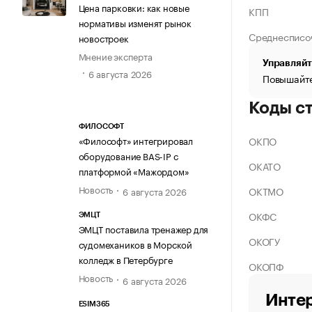
Цена парковки: как новые
КПП
нормативы изменят рынок
Среднесписо
новостроек
Мнение эксперта
Управляйт
6 августа 2026
Повышайте
Коды с
ФИЛОСОФТ
ОКПО
«Философт» интегрировал
оборудование BAS-IP с
ОКАТО
платформой «Мажордом»
Новость
ОКТМО
6 августа 2026
ОКФС
ЭМЦТ
ЭМЦТ поставила тренажер для
ОКОГУ
судомехаников в Морской
колледж в Петербурге
ОКОПФ
Новость
6 августа 2026
Интер
ESIM365