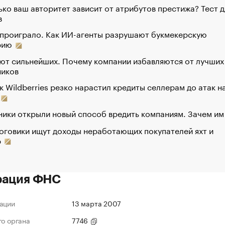
ко ваш авторитет зависит от атрибутов престижа? Тест д
в
 проиграло. Как ИИ-агенты разрушают букмекерскую
рию
ют сильнейших. Почему компании избавляются от лучших
ников
к Wildberries резко нарастил кредиты селлерам до атак н
ики открыли новый способ вредить компаниям. Зачем им
оговики ищут доходы неработающих покупателей яхт и
р
рация ФНС
ации
13 марта 2007
го органа
7746