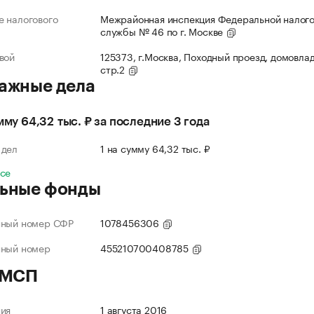
 налогового
Межрайонная инспекция Федеральной налог
службы № 46 по г. Москве
вой
125373, г.Москва, Походный проезд, домовлад
стр.2
ажные дела
умму 64,32 тыс. ₽ за последние 3 года
 дел
1 на сумму 64,32 тыс. ₽
все
ьные фонды
нный номер СФР
1078456306
нный номер
455210700408785
 МСП
ния
1 августа 2016