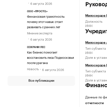
6 августа 2026
Руково
ООО «ПРОСТО.»
Финансовая грамотность:
Милосердов 
Должность
почему этот навык стоит
ИНН
развивать с ранних лет
Учреди
Мнение эксперта
6 августа 2026
Милосердов 
Тип субъекта
СОХРАНИ ЛЕС
Как бизнес помогает
ИНН
Доля в устав
восстановить леса Подмосковья
после урагана
Милосердов 
Новость
6 августа 2026
Тип субъекта
ИНН
Доля в устав
Все публикации
Финан
Данные по фи
отчетности