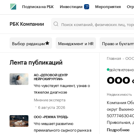
Подписка на РБК
Инвестиции
Мероприятия
Отр
Спорт
Школа управления РБК
РБК Образование
РБ
РБК Компании
Город
Стиль
Крипто
РБК Бизнес-среда
Дискусси
Выбор редакции
Менеджмент и HR
Право и бухгал
Спецпроекты СПб
Конференции СПб
Спецпроекты
Главная
ООО
Технологии и медиа
Финансы
Рынок наличной валют
Лента публикаций
ДЕЙСТВУЕТ
ОБНОВ
АО «ДЕЛОВОЙ ЦЕНТР
ООО 
НЕЙРОХИРУРГИИ»
Что чувствует пациент, узнав о
тяжелом диагнозе
Недвижимость
Мнение эксперта
Компания Общ
6 августа 2026
округ Выхино-
50777463040
ООО «РЕММА ТРЕЙД»
Привольная, д
Что мешает развитию
премиального сырного рынка в
Подробнее