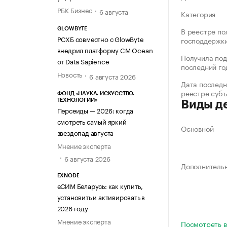
РБК Бизнес
6 августа
Категория
В реестре по
GLOWBYTE
РСХБ совместно с GlowByte
господдержк
внедрил платформу CM Ocean
Получила под
от Data Sapience
последний го
Новость
6 августа 2026
Дата последн
реестре суб
ФОНД «НАУКА. ИСКУССТВО.
ТЕХНОЛОГИИ»
Виды д
Персеиды — 2026: когда
смотреть самый яркий
Основной
звездопад августа
Мнение эксперта
6 августа 2026
Дополнитель
EXNODE
еСИМ Беларусь: как купить,
установить и активировать в
2026 году
Мнение эксперта
Посмотреть в