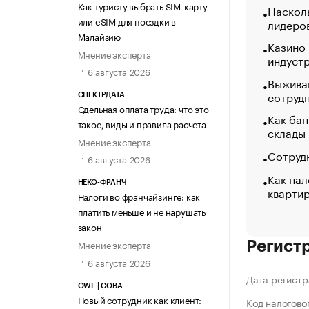
Как туристу выбрать SIM-карту
Насколь
или eSIM для поездки в
лидеро
Малайзию
Казино
Мнение эксперта
индуст
6 августа 2026
Выжива
сотруд
СПЕКТРДАТА
Сдельная оплата труда: что это
Как бан
такое, виды и правила расчета
склады
Мнение эксперта
Сотрудн
6 августа 2026
Как нал
НЕКО-ФРАНЧ
кварти
Налоги во франчайзинге: как
платить меньше и не нарушать
закон
Мнение эксперта
Регист
6 августа 2026
Дата регистр
OWL | СОВА
Новый сотрудник как клиент:
Код налогово