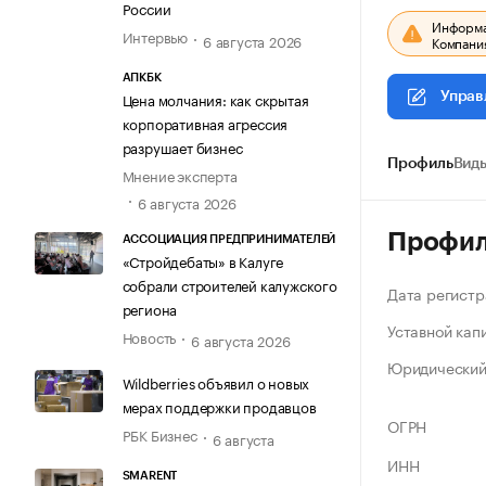
России
Информац
Интервью
6 августа 2026
Компания
АПКБК
Цена молчания: как скрытая
Управ
корпоративная агрессия
разрушает бизнес
Профиль
Виды
Мнение эксперта
6 августа 2026
Профи
АССОЦИАЦИЯ ПРЕДПРИНИМАТЕЛЕЙ
«Стройдебаты» в Калуге
собрали строителей калужского
Дата регистр
региона
Уставной кап
Новость
6 августа 2026
Юридический
Wildberries объявил о новых
мерах поддержки продавцов
ОГРН
РБК Бизнес
6 августа
ИНН
SMARENT