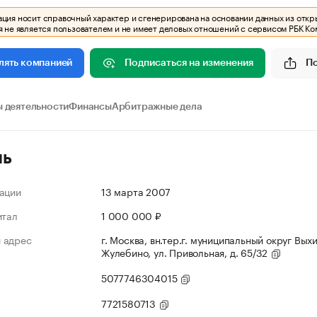
ия носит справочный характер и сгенерирована на основании данных из откр
 не является пользователем и не имеет деловых отношений с сервисом РБК Ко
Подписаться на изменения
П
лять компанией
 деятельности
Финансы
Арбитражные дела
ль
ации
13 марта 2007
итал
1 000 000 ₽
 адрес
г. Москва, вн.тер.г. муниципальный округ Вых
Жулебино, ул. Привольная, д. 65/32
5077746304015
7721580713