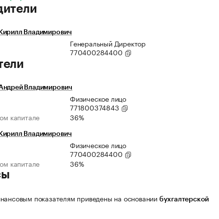
дители
Кирилл Владимирович
Генеральный Директор
770400284400
тели
Андрей Владимирович
Физическое лицо
771800374843
ном капитале
36%
Кирилл Владимирович
Физическое лицо
770400284400
ном капитале
36%
сы
нансовым показателям приведены на основании
бухгалтерской