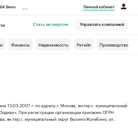
...
БК Вино
Личный кабинет
Стать экспертом
Управлять компанией
кте
азета
жи
Финансы
Недвижимость
Ретейл
Производство
 13.03.2007 г. по адресу г. Москва, вн.тер.г. муниципальный
Зодиак».
При регистрации организации присвоен ОГРН
а, вн.тер.г. муниципальный округ Выхино-Жулебино, ул.