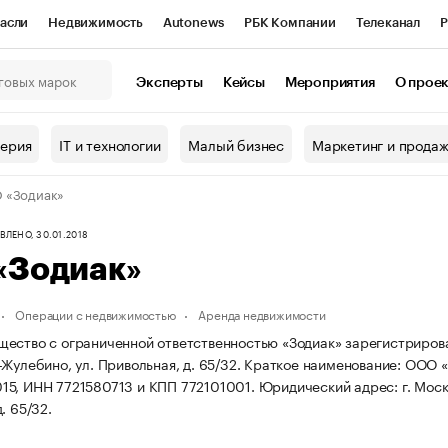
асли
Недвижимость
Autonews
РБК Компании
Телеканал
Р
К Курсы
РБК Life
Тренды
Визионеры
Национальные проекты
Эксперты
Кейсы
Мероприятия
О прое
онный клуб
Исследования
Кредитные рейтинги
Франшизы
Г
терия
IT и технологии
Малый бизнес
Маркетинг и прода
Проверка контрагентов
Политика
Экономика
Бизнес
 «Зодиак»
ы
ЛЕНО, 30.01.2018
«Зодиак»
Операции с недвижимостью
Аренда недвижимости
ество с ограниченной ответственностью «Зодиак» зарегистрирована
Жулебино, ул. Привольная, д. 65/32.
Краткое наименование: ООО «
15, ИНН 7721580713 и КПП 772101001.
Юридический адрес: г. Москв
. 65/32.