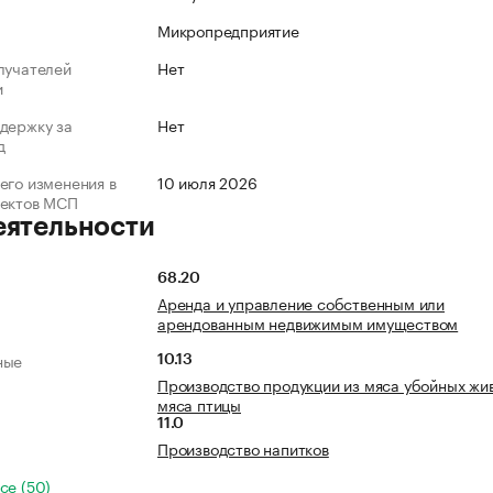
Микропредприятие
лучателей
Нет
и
держку за
Нет
д
его изменения в
10 июля 2026
ъектов МСП
еятельности
68.20
Аренда и управление собственным или
арендованным недвижимым имуществом
ные
10.13
Производство продукции из мяса убойных жи
мяса птицы
11.0
Производство напитков
се (50)