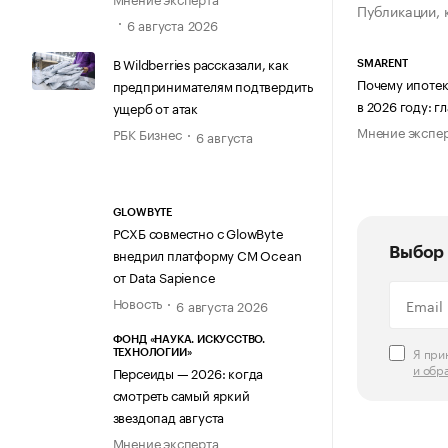
Публикации, 
6 августа 2026
В Wildberries рассказали, как
SMARENT
Почему ипотек
предпринимателям подтвердить
в 2026 году: 
ущерб от атак
Мнение экспе
РБК Бизнес
6 августа
GLOWBYTE
РСХБ совместно с GlowByte
Выбор 
внедрил платформу CM Ocean
от Data Sapience
Новость
6 августа 2026
ФОНД «НАУКА. ИСКУССТВО.
Я пр
ТЕХНОЛОГИИ»
и обр
Персеиды — 2026: когда
смотреть самый яркий
звездопад августа
Мнение эксперта