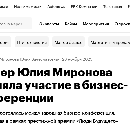
асли
Недвижимость
Autonews
РБК Компании
Телеканал
Р
К Курсы
РБК Life
Тренды
Визионеры
Национальные проекты
Эксперты
Кейсы
Мероприятия
О прое
онный клуб
Исследования
Кредитные рейтинги
Франшизы
Г
терия
IT и технологии
Малый бизнес
Маркетинг и прода
Проверка контрагентов
Политика
Экономика
Бизнес
Миронова Юлия Вячеславовна
28 ноября 2023
ы
гер Юлия Миронова
яла участие в бизнес-
ференции
состоялась международная бизнес-конференция,
ая в рамках престижной премии «Люди Будущего»