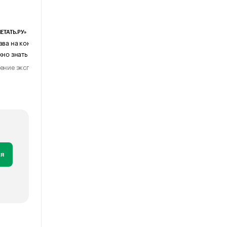
ЕТАТЬ.РУ»
ЕВЧАТОВ И ПАРТНЕРЫ
ава на контент, созданный ИИ: что
Почему бизнес возвращается с
жно знать бизнесу
мессенджеров к электронной поч
ение эксперта
Мнение эксперта
28 июля 2026
1 августа 202
я