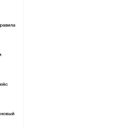
правила
и
кейс
 новый