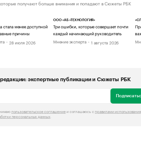
которые получают больше внимания и попадают в Сюжеты РБК
ООО «АБ «ТЕХНОЛОГИЯ»
«СЛ
а стала менее доступной
Три ошибки, которые совершает почти
Пр
главные причины
каждый начинающий руководитель
ва
рта
Мнение эксперта
Мн
28 июля 2026
1 августа 2026
редакции: экспертные публикации и Сюжеты РБК
Подписатьс
инимаю
пользовательское соглашение
и соглашаюсь с
правилами использования
аботки персональных данных
.