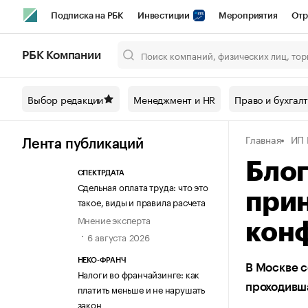
Подписка на РБК
Инвестиции
Мероприятия
Отр
Спорт
Школа управления РБК
РБК Образование
РБ
РБК Компании
Город
Стиль
Крипто
РБК Бизнес-среда
Дискусси
Выбор редакции
Менеджмент и HR
Право и бухгал
Спецпроекты СПб
Конференции СПб
Спецпроекты
Главная
ИП 
Технологии и медиа
Финансы
Рынок наличной валют
Лента публикаций
Бло
СПЕКТРДАТА
Сдельная оплата труда: что это
прин
такое, виды и правила расчета
Мнение эксперта
кон
6 августа 2026
НЕКО-ФРАНЧ
В Москве 
Налоги во франчайзинге: как
проходивш
платить меньше и не нарушать
закон