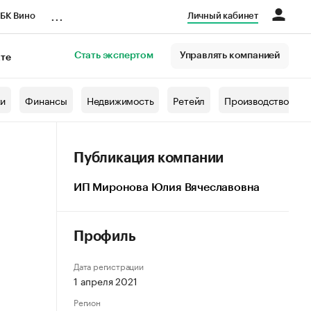
...
БК Вино
Личный кабинет
Стать экспертом
Управлять компанией
кте
азета
жи
Финансы
Недвижимость
Ретейл
Производство
Публикация компании
ИП Миронова Юлия Вячеславовна
Профиль
Дата регистрации
1 апреля 2021
Регион