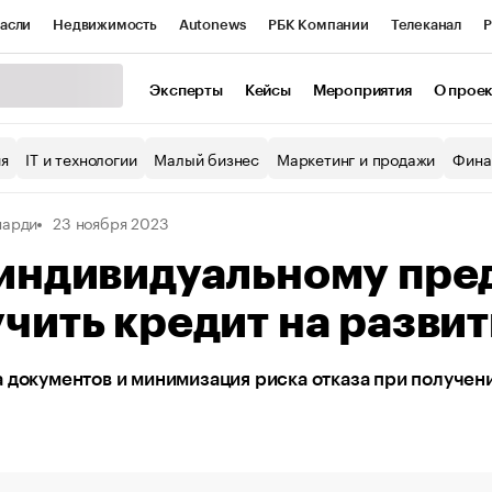
асли
Недвижимость
Autonews
РБК Компании
Телеканал
Р
К Курсы
РБК Life
Тренды
Визионеры
Национальные проекты
Эксперты
Кейсы
Мероприятия
О прое
уб
Исследования
Кредитные рейтинги
Франшизы
Газета
ия
IT и технологии
Малый бизнес
Маркетинг и продажи
Фина
Проверка контрагентов
Политика
Экономика
Бизнес
нарди
23 ноября 2023
ы
 индивидуальному пр
чить кредит на разви
 документов и минимизация риска отказа при получен