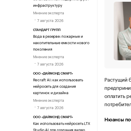
инфраструктуру
Мнение эксперта
7 августа 2026
СТАНДАРТ ГРУПП
Вода в резерве: пожарные и
накопительные емкости нового
поколения
Мнение эксперта
7 августа 2026
ООО «ДАЙМОНД СМАРТ»
Растущий б
Recraft AI: как использовать
нейросеть для создания
предприни
картинок и дизайна
оплатить р
Мнение эксперта
потребител
7 августа 2026
ООО «ДАЙМОНД СМАРТ»
Нюансы по
Как использовать нейросеть LTX
Studio AI для создания видео