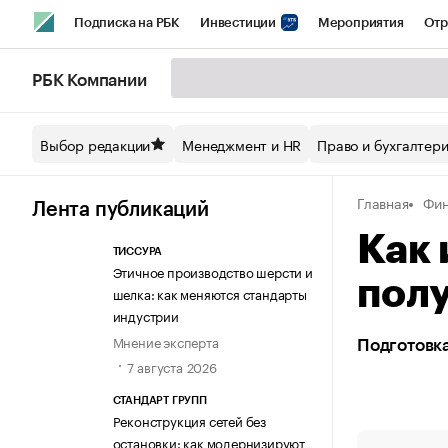
Подписка на РБК
Инвестиции
Мероприятия
Отр
Спорт
Школа управления РБК
РБК Образование
РБ
РБК Компании
Стиль
Крипто
РБК Бизнес-среда
Дискуссионный кл
Выбор редакции
Менеджмент и HR
Право и бухгалтер
Спецпроекты СПб
Конференции СПб
Спецпроекты
Главная
Фи
Технологии и медиа
Финансы
Рынок наличной валют
Лента публикаций
Как
ТИССУРА
Этичное производство шерсти и
полу
шелка: как меняются стандарты
индустрии
Мнение эксперта
Подготовка
7 августа 2026
СТАНДАРТ ГРУПП
Реконструкция сетей без
остановки: как модернизируют