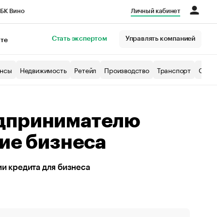
БК Вино
Личный кабинет
Город
Стать экспертом
Управлять компанией
кте
нсы
Недвижимость
Ретейл
Производство
Транспорт
Образ
едпринимателю
тие бизнеса
ии кредита для бизнеса