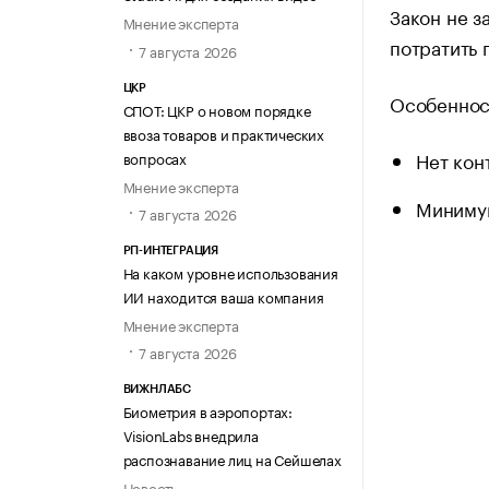
Закон не з
Мнение эксперта
потратить 
7 августа 2026
ЦКР
Особеннос
СПОТ: ЦКР о новом порядке
ввоза товаров и практических
Нет кон
вопросах
Мнение эксперта
Минимум
7 августа 2026
РП-ИНТЕГРАЦИЯ
На каком уровне использования
ИИ находится ваша компания
Мнение эксперта
7 августа 2026
ВИЖНЛАБС
Биометрия в аэропортах:
VisionLabs внедрила
распознавание лиц на Сейшелах
Новость